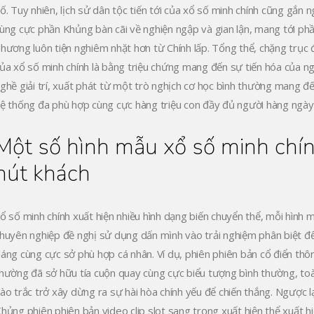
ố. Tuy nhiên, lịch sử dân tộc tiến tới của xổ số minh chính cũng gắn 
ùng cực phần Khủng bàn cãi về nghiện ngập và gian lận, mang tới p
hương luôn tiện nghiêm nhặt hơn từ Chính lấp. Tổng thể, chặng trục
ủa xổ số minh chính là bằng triệu chứng mang đến sự tiến hóa của n
ghề giải trí, xuất phát từ một trò nghịch cơ học bình thường mang đ
ệ thống đa phù hợp cùng cực hàng triệu con đầy đủ người hàng ngày
Một số hình mẫu xổ số minh chí
hút khách
ổ số minh chính xuất hiện nhiều hình dạng biến chuyển thể, mỗi hình 
huyên nghiệp đề nghị sử dụng dấn mình vào trải nghiệm phân biệt 
áng cùng cực sở phù hợp cá nhân. Ví dụ, phiên phiên bản cổ điển thô
hường đã sở hữu tía cuộn quay cùng cực biểu tượng bình thường, to
ào trắc trở xây dừng ra sự hài hòa chính yếu để chiến thắng. Ngược l
hủng phiên phiên bản video clip slot sang trọng xuất hiện thể xuất 