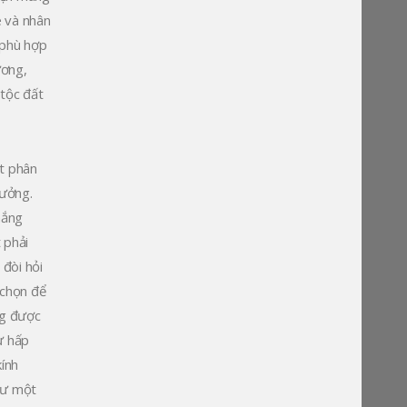
e và nhân
 phù hợp
ương,
 tộc đất
t phân
hưởng.
hắng
 phải
 đòi hỏi
 chọn để
ng được
ự hấp
kính
hư một