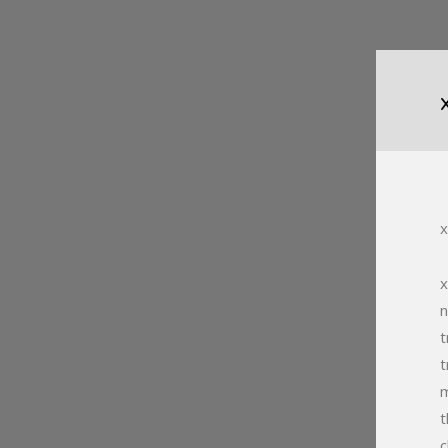
HOME
PRODUCT SHOWCASE
DOWNLOADS
GALLERY
x
NEWS
x
CONTACT US
n
CAREER
t
WHY US
t
m
t
c