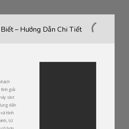
Biết – Hướng Dẫn Chi Tiết
 khách
tính giải
máy slot
dụng dấn
 và hình
ính, từ
Mẹo Chọn Trò Chơi
Phù Hợp Với Phong
 rõ hơn