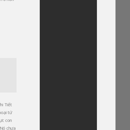
Cách Tại vn88 –
Hướng Dẫn Chi Tiết
Để Tối Ưu Hóa Trải
Nghiệm Cá Cược
App vn88 Có Hỗ Trợ
Tiếng Việt Không?
Giao Diện Dễ Dàng
Và Thân Thiện Như
Thế Nào?
So Sánh Tốc Độ Nạp
Tiền Sunwin Với Các
Nhà Cái Cùng Phân
Khúc – Nhanh
Chóng, Chính Xác,
Ưu Việt!
Casino 789club –
Dịch Vụ CSKH Nhanh
Chóng Và Chuyên
Nghiệp Trải Nghiệm
hoại tứ
Đẳng Cấp của Người
rực con
Chơi Thứ Thiết
. Nó chưa
Phân tích chuyên sâu