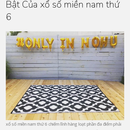
Bật Của xổ số miền nam thứ
6
xổ số miền nam thứ 6 chiếm lĩnh hàng loạt phần đa điểm phải