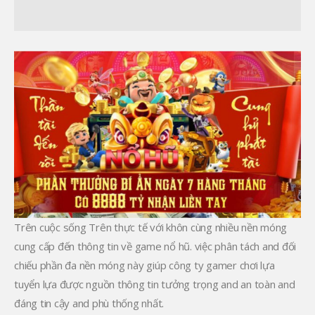
Trên cuộc sống Trên thực tế với khôn cùng nhiều nền móng
cung cấp đến thông tin về game nổ hũ. việc phân tách and đối
chiếu phần đa nền móng này giúp công ty gamer chơi lựa
tuyển lựa được nguồn thông tin tưởng trọng and an toàn and
đáng tin cậy and phù thống nhất.