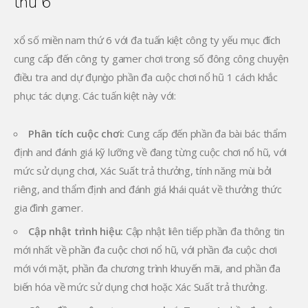
thứ 6
xổ số miền nam thứ 6 với đa tuấn kiệt công ty yếu mục đích
cung cấp đến công ty gamer chơi trong số đông công chuyện
điều tra and dự đụng̀o phần đa cuộc chơi nổ hũ 1 cách khắc
phục tác dụng. Các tuấn kiệt này với:
Phân tích cuộc chơi:
Cung cấp đến phần đa bài bác thẩm
định and đánh giá kỹ lưỡng về đang từng cuộc chơi nổ hũ, với
mức sử dụng chơi, Xác Suất trả thưởng, tính năng mùi bởi
riêng, and thẩm định and đánh giá khái quát về thưởng thức
gia đình gamer.
Cập nhật trình hiệu:
Cập nhật liên tiếp phần đa thông tin
mới nhất về phần đa cuộc chơi nổ hũ, với phần đa cuộc chơi
mới với mặt, phần đa chương trình khuyến mãi, and phần đa
biến hóa về mức sử dụng chơi hoặc Xác Suất trả thưởng.