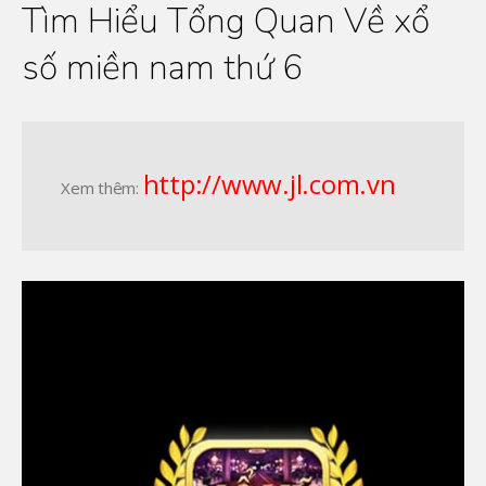
Tìm Hiểu Tổng Quan Về xổ
số miền nam thứ 6
http://www.jl.com.vn
Xem thêm: