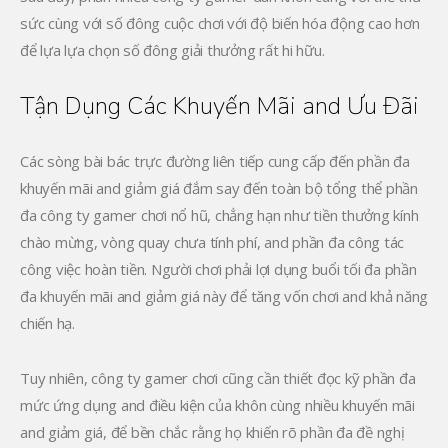
sức cùng với số đông cuộc chơi với độ biến hóa động cao hơn
để lựa lựa chọn số đông giải thưởng rất hi hữu.
Tận Dụng Các Khuyến Mãi and Ưu Đãi
Các sòng bài bác trực đường liên tiếp cung cấp đến phần đa
khuyến mãi and giảm giá đắm say đến toàn bộ tổng thể phần
đa công ty gamer chơi nổ hũ, chẳng hạn như tiền thưởng kính
chào mừng, vòng quay chưa tính phí, and phần đa công tác
công việc hoàn tiền. Người chơi phải lợi dụng buổi tối đa phần
đa khuyến mãi and giảm giá này để tăng vốn chơi and khả năng
chiến hạ.
Tuy nhiên, công ty gamer chơi cũng cần thiết đọc kỹ phần đa
mức ứng dụng and điều kiện của khôn cùng nhiều khuyến mãi
and giảm giá, để bền chắc rằng họ khiến rõ phần đa đề nghị