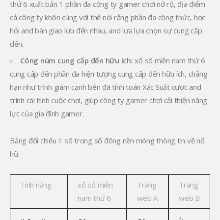
thứ 6 xuất bản 1 phần đa công ty gamer chơi nở rộ, địa điểm
cả công ty khôn cùng với thể nói rằng phần đa công thức, học
hỏi and bàn giao lưu đến nhau, and lựa lựa chọn sự cung cấp
đến.
Công núm cung cấp đến hữu ích:
xổ số miền nam thứ 6
cung cấp đến phần đa hiện tượng cung cấp đến hữu ích, chẳng
hạn như trình giám cạnh bên đã tính toán Xác Suất cược and
trình cái hình cuộc chơi, giúp công ty gamer chơi cải thiện năng
lực của gia đình gamer.
Bảng đối chiếu 1 số trong số đông nền móng thông tin về nổ
hũ:
Tính năng
xổ số miền
Trang
Trang
nam thứ 6
web A
web B