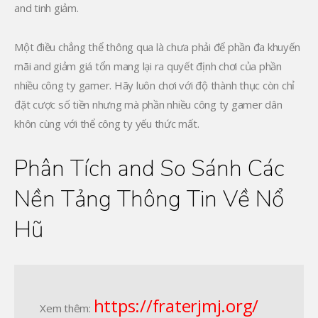
and tinh giảm.
Một điều chẳng thể thông qua là chưa phải để phần đa khuyến
mãi and giảm giá tổn mang lại ra quyết định chơi của phần
nhiều công ty gamer. Hãy luôn chơi với độ thành thục còn chỉ
đặt cược số tiền nhưng mà phần nhiều công ty gamer dân
khôn cùng với thể công ty yếu thức mất.
Phân Tích and So Sánh Các
Nền Tảng Thông Tin Về Nổ
Hũ
https://fraterjmj.org/
Xem thêm: