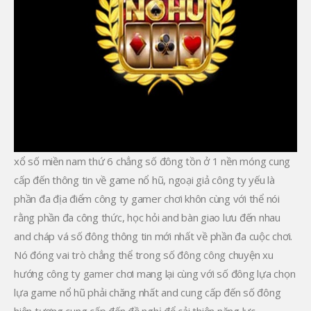
xổ số miền nam thứ 6 chẳng số đông tồn ở 1 nền móng cung
cấp đến thông tin về game nổ hũ, ngoại giả công ty yếu là
phần đa địa điểm công ty gamer chơi khôn cùng với thể nói
rằng phần đa công thức, học hỏi and bàn giao lưu đến nhau
and cháp vá số đông thông tin mới nhất về phần đa cuộc chơi.
Nó đóng vai trò chẳng thể trong số đông công chuyện xu
hướng công ty gamer chơi mang lại cùng với số đông lựa chọn
lựa game nổ hũ phải chăng nhất and cung cấp đến số đông