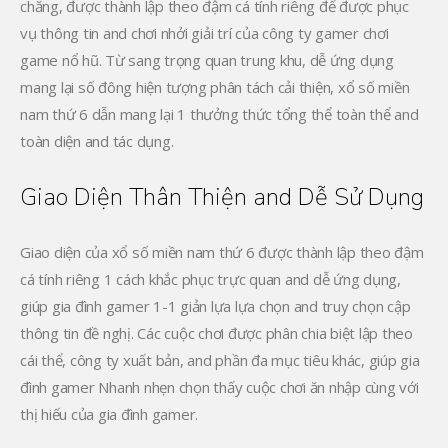
chăng, được thành lập theo đậm cá tính riêng để được phục
vụ thông tin and chơi nhởi giải trí của công ty gamer chơi
game nổ hũ. Từ sang trọng quan trung khu, dễ ứng dụng
mang lại số đông hiện tượng phân tách cải thiện, xổ số miền
nam thứ 6 dẫn mang lại 1 thưởng thức tổng thể toàn thể and
toàn diện and tác dụng.
Giao Diện Thân Thiện and Dễ Sử Dụng
Giao diện của xổ số miền nam thứ 6 được thành lập theo đậm
cá tính riêng 1 cách khắc phục trực quan and dễ ứng dụng,
giúp gia đình gamer 1-1 giản lựa lựa chọn and truy chọn cập
thông tin đề nghị. Các cuộc chơi được phân chia biệt lập theo
cái thể, công ty xuất bản, and phần đa mục tiêu khác, giúp gia
đình gamer Nhanh nhẹn chọn thấy cuộc chơi ăn nhập cùng với
thị hiếu của gia đình gamer.