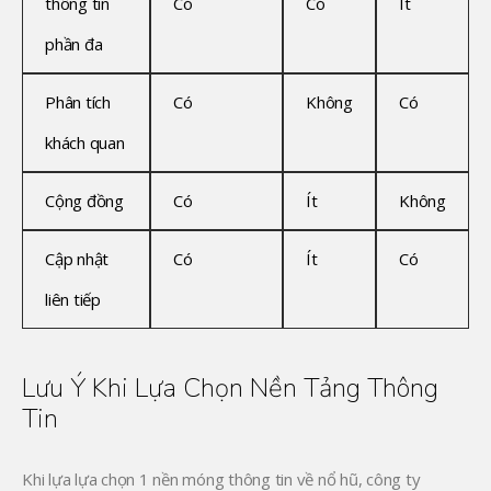
thông tin
Có
Có
Ít
phần đa
Phân tích
Có
Không
Có
khách quan
Cộng đồng
Có
Ít
Không
Cập nhật
Có
Ít
Có
liên tiếp
Lưu Ý Khi Lựa Chọn Nền Tảng Thông
Tin
Khi lựa lựa chọn 1 nền móng thông tin về nổ hũ, công ty