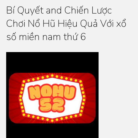
Bí Quyết and Chiến Lược
Chơi Nổ Hũ Hiệu Quả Với xổ
số miền nam thứ 6