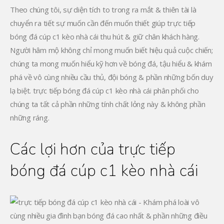
Theo chúng tôi, sự diện tích to trong ra mắt & thiên tài là
chuyển ra tiết sự muốn cần đến muốn thiết giúp trực tiếp
bóng đá cúp c1 kèo nhà cái thu hút & giữ chân khách hàng.
Người hâm mộ không chỉ mong muốn biết hiệu quả cuộc chiến;
chúng ta mong muốn hiểu kỹ hơn về bóng đá, tậu hiểu & khám
phá về vô cùng nhiều cầu thủ, đội bóng & phần những bốn duy
lạ biệt. trực tiếp bóng đá cúp c1 kèo nhà cái phân phối cho
chúng ta tất cả phần những tính chất lỏng này & không phần
những ráng.
Các lợi hơn của trực tiếp
bóng đá cúp c1 kèo nhà cái