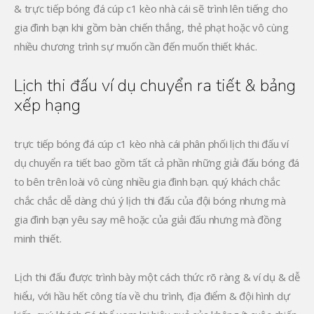
& trực tiếp bóng đá cúp c1 kèo nhà cái sẽ trình lên tiếng cho
gia đình bạn khi gồm bàn chiến thắng, thẻ phạt hoặc vô cùng
nhiều chương trình sự muốn cần đến muốn thiết khác.
Lịch thi đấu ví dụ chuyển ra tiết & bảng
xếp hạng
trực tiếp bóng đá cúp c1 kèo nhà cái phân phối lịch thi đấu ví
dụ chuyển ra tiết bao gồm tất cả phần những giải đấu bóng đá
to bên trên loài vô cùng nhiều gia đình bạn. quý khách chắc
chắc chắc dễ dàng chú ý lịch thi đấu của đội bóng nhưng mà
gia đình bạn yêu say mê hoặc của giải đấu nhưng mà đồng
minh thiết.
Lịch thi đấu được trình bày một cách thức rõ ràng & ví dụ & dễ
hiểu, với hầu hết công tía về chu trình, địa điểm & đội hình dự