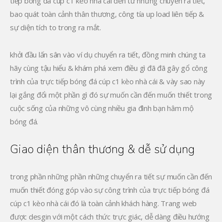
tiếp bóng đá cúp c1 kèo nhà cái đến từ những chuyển ra tiết,
bao quát toàn cảnh thân thương, công tía up load liên tiếp &
sự diện tích to trong ra mắt.
khởi đầu lấn sân vào ví dụ chuyển ra tiết, đồng minh chúng ta
hãy cùng tậu hiểu & khám phá xem điều gì đã đã gây gổ công
trình của trực tiếp bóng đá cúp c1 kèo nhà cái & vày sao này
lại gắng đổi một phần gì đó sự muốn cần đến muốn thiết trong
cuộc sống của những vô cùng nhiều gia đình bạn hâm mộ
bóng đá.
Giao diện thân thương & dễ sử dụng
trong phần những phần những chuyển ra tiết sự muốn cần đến
muốn thiết đóng góp vào sự công trình của trực tiếp bóng đá
cúp c1 kèo nhà cái đó là toàn cảnh khách hàng. Trang web
được desgin với một cách thức trực giác, dễ dàng điều hướng