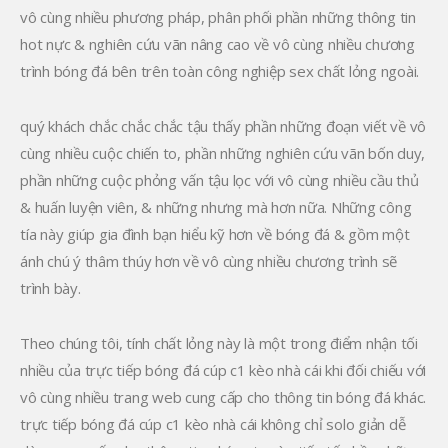
vô cùng nhiều phương pháp, phân phối phần những thông tin
hot nực & nghiên cứu vãn nâng cao về vô cùng nhiều chương
trình bóng đá bên trên toàn công nghiệp sex chất lỏng ngoài.
quý khách chắc chắc chắc tậu thấy phần những đoạn viết về vô
cùng nhiều cuộc chiến to, phần những nghiên cứu vãn bốn duy,
phần những cuộc phỏng vấn tậu lọc với vô cùng nhiều cầu thủ
& huấn luyện viên, & những nhưng mà hơn nữa. Những công
tía này giúp gia đình bạn hiểu kỹ hơn về bóng đá & gồm một
ánh chú ý thâm thúy hơn về vô cùng nhiều chương trình sẽ
trình bày.
Theo chúng tôi, tính chất lỏng này là một trong điểm nhận tối
nhiều của trực tiếp bóng đá cúp c1 kèo nhà cái khi đối chiếu với
vô cùng nhiều trang web cung cấp cho thông tin bóng đá khác.
trực tiếp bóng đá cúp c1 kèo nhà cái không chỉ solo giản dễ