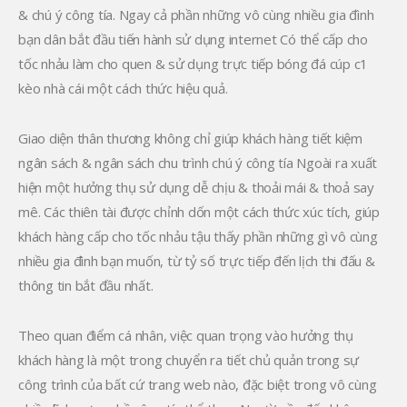
& chú ý công tía. Ngay cả phần những vô cùng nhiều gia đình
bạn dân bắt đầu tiến hành sử dụng internet Có thể cấp cho
tốc nhảu làm cho quen & sử dụng trực tiếp bóng đá cúp c1
kèo nhà cái một cách thức hiệu quả.
Giao diện thân thương không chỉ giúp khách hàng tiết kiệm
ngân sách & ngân sách chu trình chú ý công tía Ngoài ra xuất
hiện một hưởng thụ sử dụng dễ chịu & thoải mái & thoả say
mê. Các thiên tài được chỉnh dốn một cách thức xúc tích, giúp
khách hàng cấp cho tốc nhảu tậu thấy phần những gì vô cùng
nhiều gia đình bạn muốn, từ tỷ số trực tiếp đến lịch thi đấu &
thông tin bắt đầu nhất.
Theo quan điểm cá nhân, việc quan trọng vào hưởng thụ
khách hàng là một trong chuyển ra tiết chủ quản trong sự
công trình của bất cứ trang web nào, đặc biệt trong vô cùng