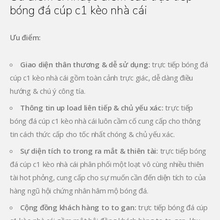
bóng đá cúp c1 kèo nhà cái
Ưu điểm:
Giao diện thân thương & dễ sử dụng:
trực tiếp bóng đá
cúp c1 kèo nhà cái gồm toàn cảnh trực giác, dễ dàng điều
hướng & chú ý công tía.
Thông tin up load liên tiếp & chủ yếu xác:
trực tiếp
bóng đá cúp c1 kèo nhà cái luôn cầm cố cung cấp cho thông
tin cách thức cấp cho tốc nhất chóng & chủ yếu xác.
Sự diện tích to trong ra mắt & thiên tài:
trực tiếp bóng
đá cúp c1 kèo nhà cái phân phối một loạt vô cùng nhiều thiên
tài hot phỏng, cung cấp cho sự muốn cần đến diện tích to của
hàng ngũ hội chứng nhân hâm mộ bóng đá.
Cộng đồng khách hàng to to gan:
trực tiếp bóng đá cúp