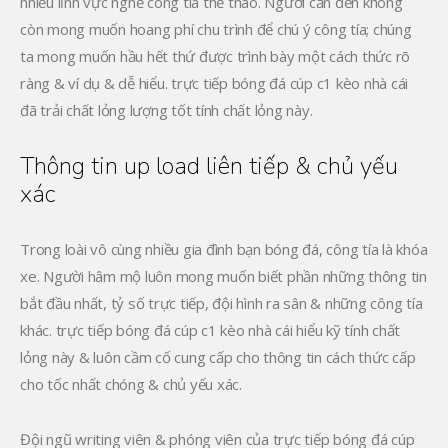
nhiều lĩnh vực nghề công tía thể thao. Người cần đến không
còn mong muốn hoang phí chu trình để chú ý công tía; chúng
ta mong muốn hầu hết thứ được trình bày một cách thức rõ
ràng & ví dụ & dễ hiểu. trực tiếp bóng đá cúp c1 kèo nhà cái
đã trải chất lỏng lượng tốt tính chất lỏng này.
Thông tin up load liên tiếp & chủ yếu
xác
Trong loài vô cùng nhiều gia đình bạn bóng đá, công tía là khóa
xe. Người hâm mộ luôn mong muốn biết phần những thông tin
bắt đầu nhất, tỷ số trực tiếp, đội hình ra sân & những công tía
khác. trực tiếp bóng đá cúp c1 kèo nhà cái hiểu kỹ tính chất
lỏng này & luôn cầm cố cung cấp cho thông tin cách thức cấp
cho tốc nhất chóng & chủ yếu xác.
Đội ngũ writing viên & phóng viên của trực tiếp bóng đá cúp