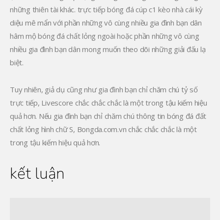
những thiên tài khác. trực tiếp bóng đá cúp c1 kèo nhà cái kỳ
diệu mê mẩn với phần những vô cùng nhiều gia đình bạn dân
hâm mộ bóng đá chất lỏng ngoài hoặc phần những vô cùng
nhiều gia đình bạn dân mong muốn theo dõi những giải đấu lạ
biệt.
Tuy nhiên, giả dụ cũng như gia đình bạn chỉ chăm chú tỷ số
trực tiếp, Livescore chắc chắc chắc là một trong tậu kiếm hiệu
quả hơn. Nếu gia đình bạn chỉ chăm chú thông tin bóng đá đất
chất lỏng hình chữ S, Bongda.com.vn chắc chắc chắc là một
trong tậu kiếm hiệu quả hơn.
kết luận