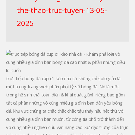
the-thao-truc-tuyen-13-05-
2025
trực tiếp bóng đá cúp c1 kèo nhà cái không chỉ solo giản là
một trong trang web phân phối tỷ số bóng đá. Nó là một
trong hệ sinh thái toàn diện & khái quát giành riêng bao gồm
tất cả phần những vô cùng nhiều gia đình bạn dân yêu bóng
đá, khu vực chúng ta chắc chắc chắc tậu thấy hầu hết thứ vô
cùng nhiều gia đình bạn muốn, từ công tía phổ trở thành đến
vô cùng nhiều nghiên cứu vãn nâng cao. Sự đặc trưng của trực