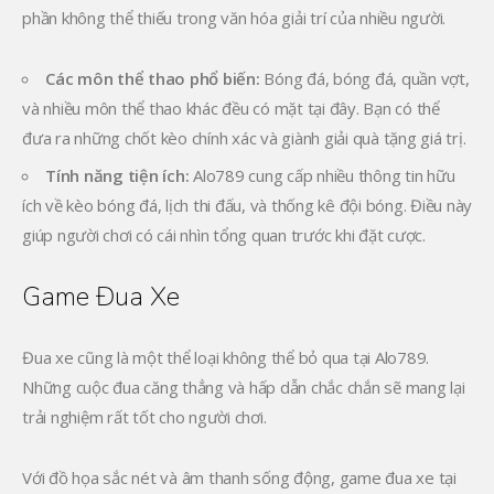
phần không thể thiếu trong văn hóa giải trí của nhiều người.
Các môn thể thao phổ biến:
Bóng đá, bóng đá, quần vợt,
và nhiều môn thể thao khác đều có mặt tại đây. Bạn có thể
đưa ra những chốt kèo chính xác và giành giải quà tặng giá trị.
Tính năng tiện ích:
Alo789 cung cấp nhiều thông tin hữu
ích về kèo bóng đá, lịch thi đấu, và thống kê đội bóng. Điều này
giúp người chơi có cái nhìn tổng quan trước khi đặt cược.
Game Đua Xe
Đua xe cũng là một thể loại không thể bỏ qua tại Alo789.
Những cuộc đua căng thẳng và hấp dẫn chắc chắn sẽ mang lại
trải nghiệm rất tốt cho người chơi.
Với đồ họa sắc nét và âm thanh sống động, game đua xe tại