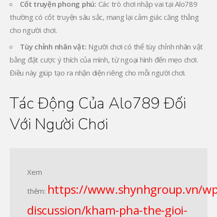
Cốt truyện phong phú:
Các trò chơi nhập vai tại Alo789
thường có cốt truyện sâu sắc, mang lại cảm giác căng thẳng
cho người chơi.
Tùy chỉnh nhân vật:
Người chơi có thể tùy chỉnh nhân vật
bằng đặt cược ý thích của mình, từ ngoại hình đến mẹo chơi.
Điều này giúp tạo ra nhận diện riêng cho mỗi người chơi.
Tác Động Của Alo789 Đối
Với Người Chơi
Xem
https://www.shynhgroup.vn/wp
thêm:
discussion/kham-pha-the-gioi-