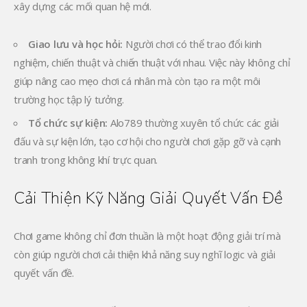
xây dựng các mối quan hệ mới.
Giao lưu và học hỏi:
Người chơi có thể trao đổi kinh
nghiệm, chiến thuật và chiến thuật với nhau. Việc này không chỉ
giúp nâng cao mẹo chơi cá nhân mà còn tạo ra một môi
trường học tập lý tưởng.
Tổ chức sự kiện:
Alo789 thường xuyên tổ chức các giải
đấu và sự kiện lớn, tạo cơ hội cho người chơi gặp gỡ và cạnh
tranh trong không khí trực quan.
Cải Thiện Kỹ Năng Giải Quyết Vấn Đề
Chơi game không chỉ đơn thuần là một hoạt động giải trí mà
còn giúp người chơi cải thiện khả năng suy nghĩ logic và giải
quyết vấn đề.