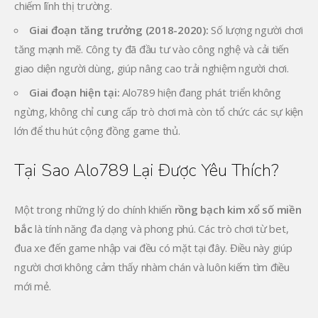
chiếm lĩnh thị trường.
Giai đoạn tăng trưởng (2018-2020):
Số lượng người chơi
tăng mạnh mẽ. Công ty đã đầu tư vào công nghệ và cải tiến
giao diện người dùng, giúp nâng cao trải nghiệm người chơi.
Giai đoạn hiện tại:
Alo789 hiện đang phát triển không
ngừng, không chỉ cung cấp trò chơi mà còn tổ chức các sự kiện
lớn để thu hút cộng đồng game thủ.
Tại Sao Alo789 Lại Được Yêu Thích?
Một trong những lý do chính khiến
rồng bạch kim xổ số miền
bắc
là tính năng đa dạng và phong phú. Các trò chơi từ bet,
đua xe đến game nhập vai đều có mặt tại đây. Điều này giúp
người chơi không cảm thấy nhàm chán và luôn kiếm tìm điều
mới mẻ.