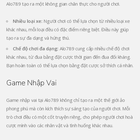
Alo789 tạo ra một không gian chân thực cho người chơi.
Nhiều loại xe:
Người chơi có thể lựa chọn từ nhiều loại xe
khác nhau, mỗi loại đều có đặc điểm riêng biệt. Điều này giúp
tạo ra sự đa dạng và hứng thú.
Chế độ chơi đa dạng:
Alo789 cung cấp nhiều chế độ chơi
khác nhau, từ đua bằng đặt cược thời gian đến đua đối kháng.
Bạn hoàn toàn có thể lựa chọn bằng đặt cược sở thích cá nhân.
Game Nhập Vai
Game nhập vai tại Alo789 không chỉ tạo ra một thế giới ảo
phong phú mà còn kích thích sự sáng tạo của người chơi. Mỗi
trò chơi đều có một cốt truyện riêng, cho phép người chơi hoà
cược mình vào các nhân vật và tình huống khác nhau.