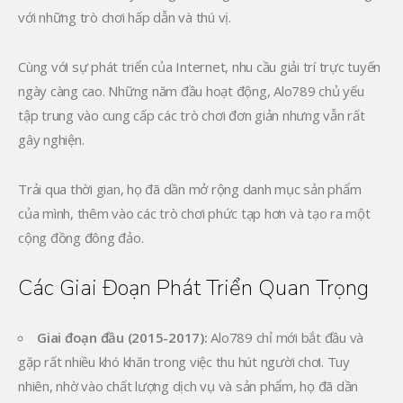
với những trò chơi hấp dẫn và thú vị.
Cùng với sự phát triển của Internet, nhu cầu giải trí trực tuyến
ngày càng cao. Những năm đầu hoạt động, Alo789 chủ yếu
tập trung vào cung cấp các trò chơi đơn giản nhưng vẫn rất
gây nghiện.
Trải qua thời gian, họ đã dần mở rộng danh mục sản phẩm
của mình, thêm vào các trò chơi phức tạp hơn và tạo ra một
cộng đồng đông đảo.
Các Giai Đoạn Phát Triển Quan Trọng
Giai đoạn đầu (2015-2017):
Alo789 chỉ mới bắt đầu và
gặp rất nhiều khó khăn trong việc thu hút người chơi. Tuy
nhiên, nhờ vào chất lượng dịch vụ và sản phẩm, họ đã dần