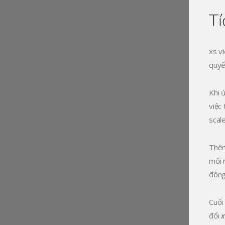
T
xs v
quyế
Khi 
việc
scal
Thêm
mối 
đông
Cuối
đổi
x