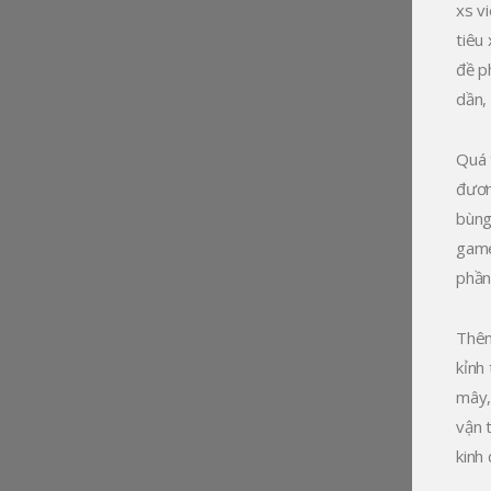
xs v
tiêu
đề p
dần,
Quá 
đươn
bùng
game
phần
Thêm
kỉnh
mây,
vận t
kinh 