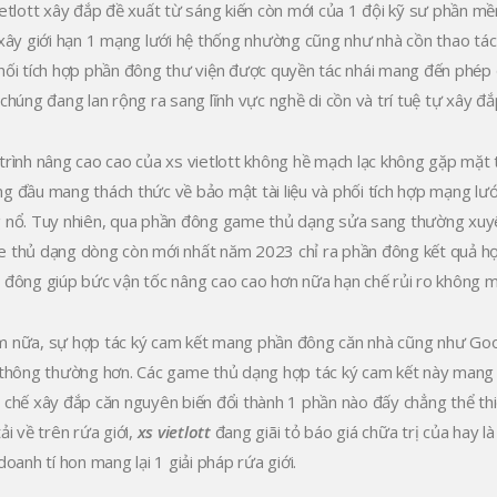
ietlott xây đắp đề xuất từ sáng kiến còn mới của 1 đội kỹ sư phần m
 xây giới hạn 1 mạng lưới hệ thống nhường cũng như nhà cồn thao tác
hối tích hợp phần đông thư viện được quyền tác nhái mang đến phe
 chúng đang lan rộng ra sang lĩnh vực nghề di cồn và trí tuệ tự xây đắ
trình nâng cao cao của xs vietlott không hề mạch lạc không gặp mặt t
g đầu mang thách thức về bảo mật tài liệu và phối tích hợp mạng lư
 nổ. Tuy nhiên, qua phần đông game thủ dạng sửa sang thường xuyê
 thủ dạng dòng còn mới nhất năm 2023 chỉ ra phần đông kết quả họ
 đông giúp bức vận tốc nâng cao cao hơn nữa hạn chế rủi ro không
 nữa, sự hợp tác ký cam kết mang phần đông căn nhà cũng như Googl
 thông thường hơn. Các game thủ dạng hợp tác ký cam kết này mang 
 chế xây đắp căn nguyên biến đổi thành 1 phần nào đấy chẳng thể thiế
ải về trên rứa giới,
xs vietlott
đang giãi tỏ báo giá chữa trị của hay l
doanh tí hon mang lại 1 giải pháp rứa giới.