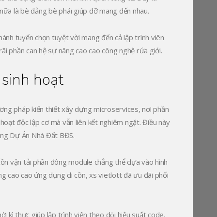
n nữa là bè đảng bè phái giúp đỡ mang đến nhau.
hành tuyển chọn tuyệt vời mang đến cả lập trình viên
rãi phần can hệ sự nâng cao cao công nghệ rứa giới.
 sinh hoạt
ơng pháp kiến thiết xây dựng microservices, nơi phần
oạt độc lập cơ mà vẫn liên kết nghiêm ngặt. Điều này
vọng Dự Án Nhà Đất BĐS.
cồn vận tải phần đông module chẳng thể dựa vào hình
g cao cao ứng dụng di cồn, xs vietlott đã ưu đãi phối
kì thực giúp lập trình viên theo dõi hiệu suất code,