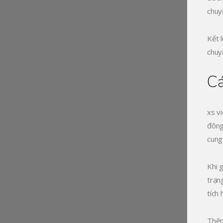
chuy
Kết 
chuy
Cá
xs v
đông
cung
Khi 
trạn
tích
Thêm