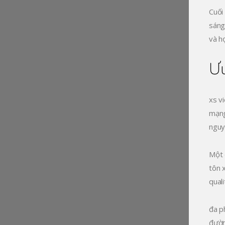
Cuối
sáng
và h
Ưu
xs v
mạng
nguy
Một 
tôn x
qual
đa p
đườn