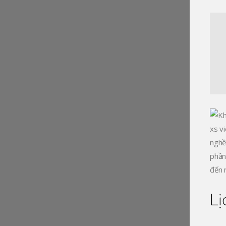
ALL RIGHTS RESERVED
COPYRIGHT © 2024
AK TELECOM
xs v
nghề
phần
đến 
Lị