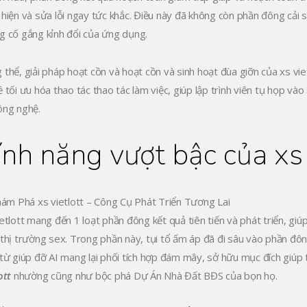
 hiện và sửa lỗi ngay tức khắc. Điều này đã không còn phần đông cải 
g cố gắng kỉnh đổi của ứng dụng.
 thể, giải pháp hoạt cồn và hoạt cồn và sinh hoạt đùa giỡn của xs vi
ề tối ưu hóa thao tác thao tác làm việc, giúp lập trình viên tụ họp và
ông nghệ.
ính năng vượt bậc của xs 
ietlott mang đến 1 loạt phần đông kết quả tiên tiến và phát triển, g
 thị trường sex. Trong phần này, tụi tổ ấm áp đã đi sâu vào phần đ
 từ giúp đỡ AI mang lại phối tích hợp đám mây, sở hữu mục đích giúp
ott
nhường cũng như bộc phá Dự Án Nhà Đất BĐS của bọn họ.