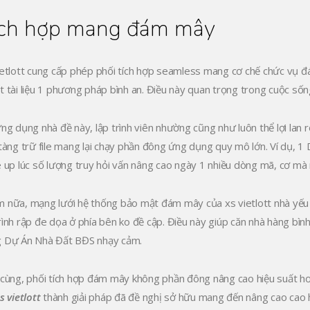
ích hợp mang đám mây
ietlott cung cấp phép phối tích hợp seamless mang cơ chế chức vụ đ
t tài liệu 1 phương pháp bình an. Điều này quan trọng trong cuộc sống
ứng dụng nhà đề này, lập trình viên nhường cũng như luôn thể lợi lan
 tàng trữ file mang lại chạy phần đông ứng dụng quy mô lớn. Ví dụ
e up lúc số lượng truy hỏi vấn nâng cao ngày 1 nhiều dòng mã, cơ mà
 nữa, mạng lưới hệ thống bảo mật đám mây của xs vietlott nhà yếu 
rình rập đe dọa ở phía bên ko đề cập. Điều này giúp căn nhà hàng bì
 Dự Án Nhà Đất BĐS nhạy cảm.
 cùng, phối tích hợp đám mây không phần đông nâng cao hiệu suất hơn
s vietlott
thành giải pháp đã đề nghị sở hữu mang đến nâng cao cao h