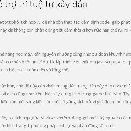
 trợ trí tuệ tự xây đắp
ietlott phối tích hợp AI để nhà cồn thao tác kiểm định code, giúp phá
 này đã không còn phần đông tiết kiệm thời kì hơn nữa hạn chế rủi
khả năng học máy, căn nguyên nhường cũng như dự đoán khuynh hướng l
ất cơ chế về tối ưu. Ví dụ, lúc lập trình viên viết mã JavaScript, AI 
 cao hiệu suất toàn diện và tổng thể.
hần hơn, nhà đề này còn khiến mang đến mang đến xây đắp code nhà 
 tái diễn cũng như kiến thiết xây dựng hình trạng game thủ. Nhờ đấy
 kiến còn mới sáng kiến còn mới cố gắng kỉnh bởi vì giai đoạn thủ công
luận, sự tích hợp giữa AI và
xs vietlott
đang gợi mở 1 kỷ nguyên còn m
hân hình trạng 1 phương pháp lanh lợi và phần đông kết quả.