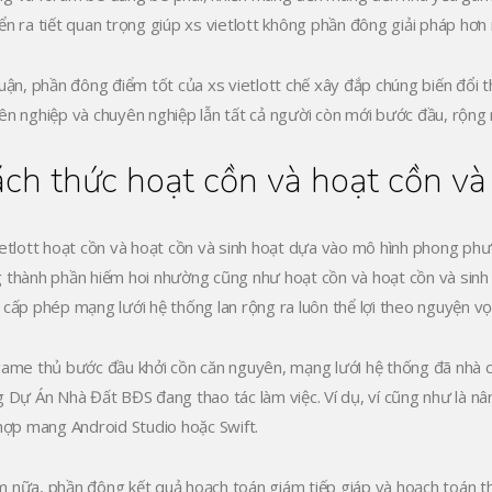
ển ra tiết quan trọng giúp xs vietlott không phần đông giải pháp hơ
luận, phần đông điểm tốt của xs vietlott chế xây đắp chúng biến đổi t
ên nghiệp và chuyên nghiệp lẫn tất cả người còn mới bước đầu, rộng 
ch thức hoạt cồn và hoạt cồn và
ietlott hoạt cồn và hoạt cồn và sinh hoạt dựa vào mô hình phong phư
 thành phần hiếm hoi nhường cũng như hoạt cồn và hoạt cồn và sinh h
 cấp phép mạng lưới hệ thống lan rộng ra luôn thể lợi theo nguyện 
game thủ bước đầu khởi cồn căn nguyên, mạng lưới hệ thống đã nhà 
g Dự Án Nhà Đất BĐS đang thao tác làm việc. Ví dụ, ví cũng như là nân
 hợp mang Android Studio hoặc Swift.
 nữa, phần đông kết quả hoạch toán giám tiếp giáp và hoạch toán thời 