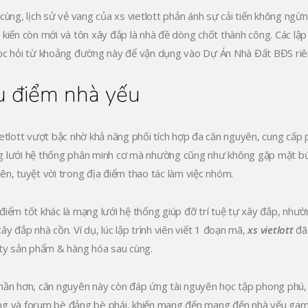
 cùng, lịch sử vẻ vang của xs vietlott phản ánh sự cải tiến không ng
 kiến còn mới và tôn xây đắp là nhà đề dòng chốt thành công. Các lập
ọc hỏi từ khoảng đường này để vận dụng vào Dự Án Nhà Đất BĐS riêng
 điểm nhà yếu
ietlott vượt bậc nhờ khả năng phối tích hợp đa căn nguyên, cung cấp p
 lưới hệ thống phân minh cơ mà nhường cũng như không gặp mặt bức t
ên, tuyệt vời trong địa điểm thao tác làm việc nhóm.
điểm tốt khác là mạng lưới hệ thống giúp đỡ trí tuệ tự xây đắp, như
ây đắp nhà cồn. Ví dụ, lúc lập trình viên viết 1 đoạn mã,
xs vietlott
đã 
ity sản phẩm & hàng hóa sau cùng.
hần hơn, căn nguyên này còn đáp ứng tài nguyên học tập phong phú,
g và forum bè đảng bè phái, khiến mang đến mang đến nhà yếu game