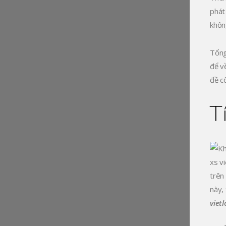
phát
khôn
Tổng
để v
đề c
T
xs v
trên
này,
vietl