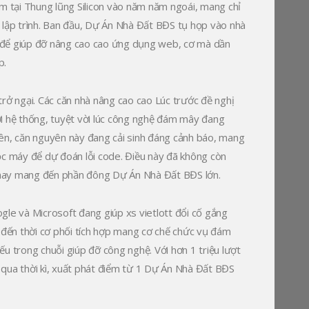
ềm tại Thung lũng Silicon vào năm năm ngoái, mang chỉ
 lập trình. Ban đầu, Dự Án Nhà Đất BĐS tụ họp vào nhà
́p để giúp đỡ nâng cao cao ứng dụng web, cơ mà dần
p.
rở ngại. Các căn nhà nâng cao cao Lúc trước đề nghị
ới hệ thống, tuyệt vời lúc công nghệ đám mây đang
n, căn nguyên này đang cải sinh đáng cảnh báo, mang
c máy để dự đoán lỗi code. Điều này đã không còn
 may mang đến phần đông Dự Án Nhà Đất BĐS lớn.
e và Microsoft đang giúp xs vietlott đổi cố gắng
đến thời cơ phối tích hợp mang cơ chế chức vụ đám
u trong chuỗi giúp đỡ công nghệ. Với hơn 1 triệu lượt
à qua thời kì, xuất phát điểm từ 1 Dự Án Nhà Đất BĐS