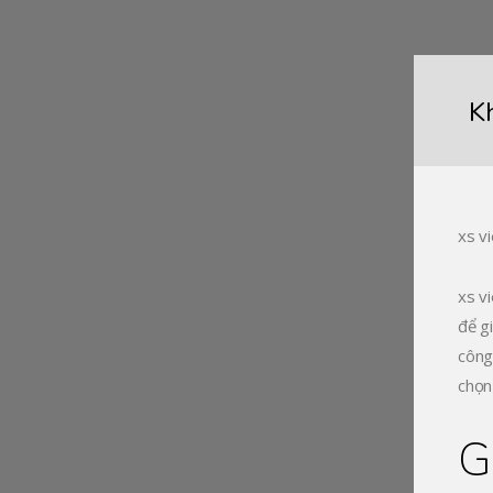
K
HOME
PRODUCT SHOWCASE
DOWNLOADS
xs vi
GALLERY
NEWS
xs v
CONTACT US
để g
công
CAREER
chọn
WHY US
G