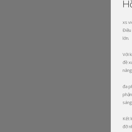
Hỗ
xs v
Điều
lớn.
Với 
đề xu
nâng
đa p
phận
sáng
Kết 
đỡ n