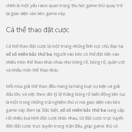
chính là một yếu raise quan trọng thu hút game thủ quay trở
lại giao diện vào kèo game này.
Cá thể thao đặt cược
Cá thể thao đặt cược là một trong những lĩnh vực chủ đạo tại
xổ số miền bắc thứ ba
. Người vào kèo có thể đặt tiền vào
nhiều môn thể thao khác nhau như bóng rổ, bóng rổ, quần vợt
và nhiều môn thể thao khác.
Mỗi mùa giải thể thao đều mang lại hàng loạt sự kiện và giải
đấu lớn, và việc theo dõi tỷ lệ thắng bóng rổ biến động liên tục
là một trong những trải nghiệm thú vị mà giao diện vào kèo
game này đem lại. Đặc biệt,
xổ số miền bắc thứ ba
cung cấp
rất nhiều loại hình đặt cược khác nhau, từ đặt cược trực tuyến
đến đặt cược trực tuyến trong trận đấu, giúp game thủ có