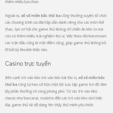
thêm nhiều lựa chọn.
Ngoài ra,
xổ số miền bắc thứ ba
cũng thường xuyên tổ chức
các chương trình ưu đãi hấp dẫn dành riêng cho các môn thể
thao, tạo cơ hội cho game thủ không chỉ chiến ăn kèo to mà
còn có thêm nhiều trải nghiệm thú vị. Việc theo dõi livestream
các trận đấu cũng là một điểm cộng, giúp game thủ không bỏ
lỡ bất kỳ khoảnh khắc nào.
Casino trực tuyến
Bên cạnh trò vào kèo trò vào kèo bài thú vị,
xổ số miền bắc
thứ ba
cũng tự hào sở hữu một bộ sưu tập game trò đỏ đen
lấy phần thưởng vô cùng phong phú. Từ các trò vào kèo
classic như baccarat, roulette đến các trò vào kèo slot hiện
đại, game thủ sẽ dễ dàng tìm thấy thứ mình yêu thích.