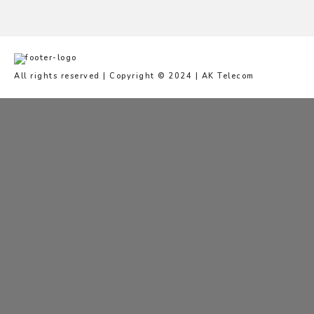
All rights reserved | Copyright © 2024 | AK Telecom