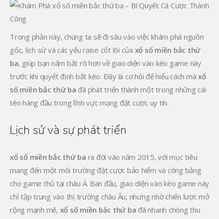
Trong phần này, chúng ta sẽ đi sâu vào việc khám phá nguồn
gốc, lịch sử và các yếu raise cốt lõi của
xổ số miền bắc thứ
ba
, giúp bạn nắm bắt rõ hơn về giao diện vào kèo game này
trước khi quyết định bắt kèo. Đây là cơ hội để hiểu cách mà
xổ
số miền bắc thứ ba
đã phát triển thành một trong những cái
tên hàng đầu trong lĩnh vực mạng đặt cược uy tín.
Lịch sử và sự phát triển
xổ số miền bắc thứ ba
ra đời vào năm 2015, với mục tiêu
mang đến một môi trường đặt cược bảo hiểm và công bằng
cho game thủ tại châu Á. Ban đầu, giao diện vào kèo game này
chỉ tập trung vào thị trường châu Âu, nhưng nhờ chiến lược mở
rộng mạnh mẽ,
xổ số miền bắc thứ ba
đã nhanh chóng thu