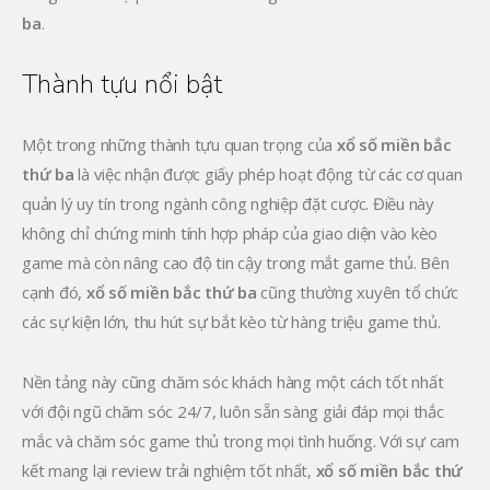
ba
.
Thành tựu nổi bật
Một trong những thành tựu quan trọng của
xổ số miền bắc
thứ ba
là việc nhận được giấy phép hoạt động từ các cơ quan
quản lý uy tín trong ngành công nghiệp đặt cược. Điều này
không chỉ chứng minh tính hợp pháp của giao diện vào kèo
game mà còn nâng cao độ tin cậy trong mắt game thủ. Bên
cạnh đó,
xổ số miền bắc thứ ba
cũng thường xuyên tổ chức
các sự kiện lớn, thu hút sự bắt kèo từ hàng triệu game thủ.
Nền tảng này cũng chăm sóc khách hàng một cách tốt nhất
với đội ngũ chăm sóc 24/7, luôn sẵn sàng giải đáp mọi thắc
mắc và chăm sóc game thủ trong mọi tình huống. Với sự cam
kết mang lại review trải nghiệm tốt nhất,
xổ số miền bắc thứ