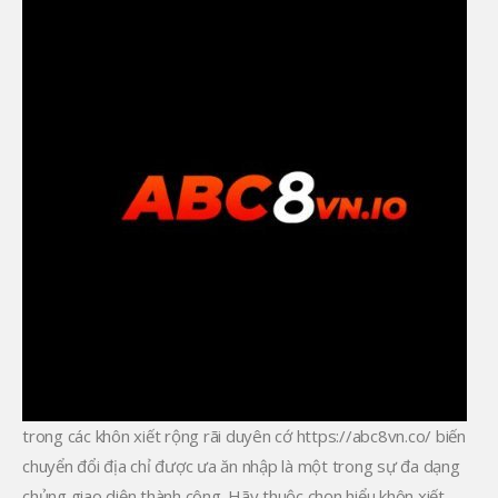
trong các khôn xiết rộng rãi duyên cớ https://abc8vn.co/ biến
chuyển đổi địa chỉ được ưa ăn nhập là một trong sự đa dạng
chủng giao diện thành công. Hãy thuộc chọn hiểu khôn xiết