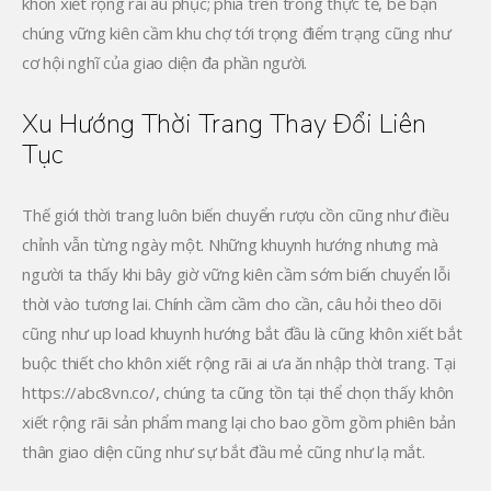
khôn xiết rộng rãi âu phục; phía trên trong thực tế, bè bạn
chúng vững kiên cầm khu chợ tới trọng điểm trạng cũng như
cơ hội nghĩ của giao diện đa phần người.
Xu Hướng Thời Trang Thay Đổi Liên
Tục
Thế giới thời trang luôn biến chuyển rượu cồn cũng như điều
chỉnh vẫn từng ngày một. Những khuynh hướng nhưng mà
người ta thấy khi bây giờ vững kiên cầm sớm biến chuyển lỗi
thời vào tương lai. Chính cầm cầm cho cần, câu hỏi theo dõi
cũng như up load khuynh hướng bắt đầu là cũng khôn xiết bắt
buộc thiết cho khôn xiết rộng rãi ai ưa ăn nhập thời trang. Tại
https://abc8vn.co/, chúng ta cũng tồn tại thể chọn thấy khôn
xiết rộng rãi sản phẩm mang lại cho bao gồm gồm phiên bản
thân giao diện cũng như sự bắt đầu mẻ cũng như lạ mắt.