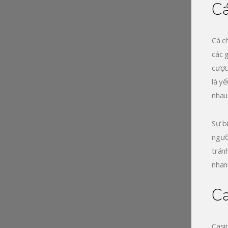
Cá
Cá c
các 
cược
là y
nhau
Sự b
ngườ
trán
nhan
Ca
Casi