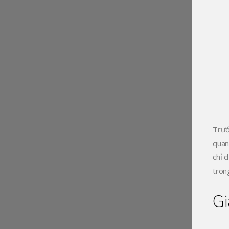
ALL RIGHTS RESERVED
COPYRIGHT © 2024
AK TELECOM
Trướ
quan
chỉ 
tron
Gi