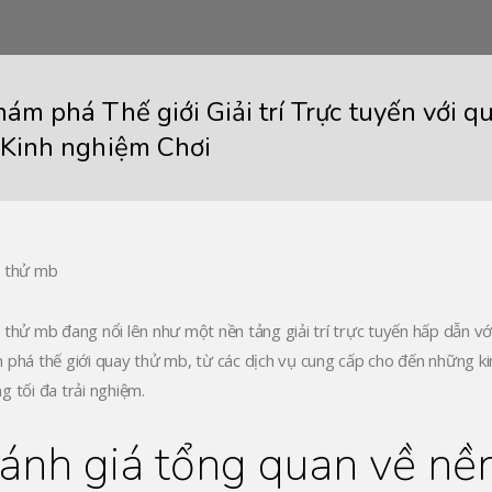
ám phá Thế giới Giải trí Trực tuyến với q
 Kinh nghiệm Chơi
 thử mb
 thử mb đang nổi lên như một nền tảng giải trí trực tuyến hấp dẫn với 
 phá thế giới quay thử mb, từ các dịch vụ cung cấp cho đến những kin
g tối đa trải nghiệm.
ánh giá tổng quan về nề