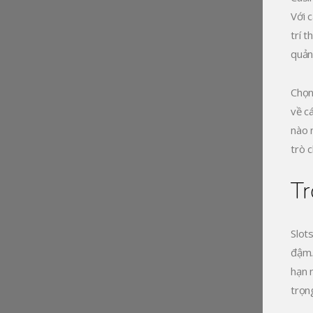
Với 
trí t
quản 
Chọn
về c
nào 
trò c
Tr
Slot
đậm. 
hạn 
trọn