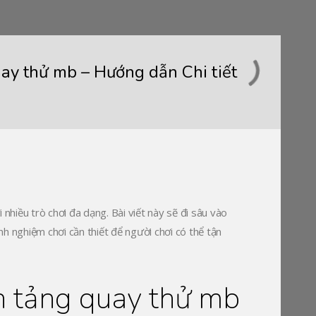
uay thử mb – Hướng dẫn Chi tiết
nhiều trò chơi đa dạng. Bài viết này sẽ đi sâu vào
h nghiệm chơi cần thiết để người chơi có thể tận
n tảng quay thử mb