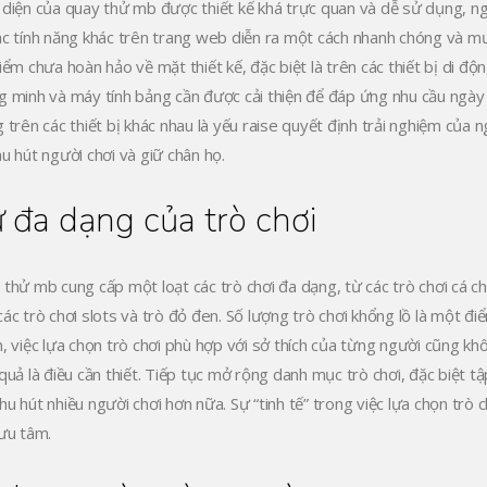
 diện của quay thử mb được thiết kế khá trực quan và dễ sử dụng, nga
ác tính năng khác trên trang web diễn ra một cách nhanh chóng và m
iểm chưa hoàn hảo về mặt thiết kế, đặc biệt là trên các thiết bị di độ
g minh và máy tính bảng cần được cải thiện để đáp ứng nhu cầu ngày
 trên các thiết bị khác nhau là yếu raise quyết định trải nghiệm của n
hu hút người chơi và giữ chân họ.
 đa dạng của trò chơi
 thử mb cung cấp một loạt các trò chơi đa dạng, từ các trò chơi cá chơ
các trò chơi slots và trò đỏ đen. Số lượng trò chơi khổng lồ là một đ
n, việc lựa chọn trò chơi phù hợp với sở thích của từng người cũng kh
 quả là điều cần thiết. Tiếp tục mở rộng danh mục trò chơi, đặc biệt 
hu hút nhiều người chơi hơn nữa. Sự “tinh tế” trong việc lựa chọn trò 
lưu tâm.