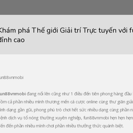
Khám phá Thế giới Giải trí Trực tuyến với
đỉnh cao
un88vnmobi
fun88vnmobi
đang nổi lên cũng như 1 điều đến tiên phong hàng đầu
ồm cả phần nhiều mình thương mến cá cược online cùng thư giãn giải t
ình dạng gần gũi, phong phú trò chơi hết sức nhiều dạng cùng phần n
ệnh dịch vụ tổ nóng thường xuyên nghiệp, fun88vnmobi hẹn hẹn hẹn
ến đến phần nhiều mình chơi phần nhiều thưởng thức quánh biệt.