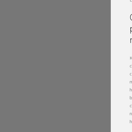
K
c
c
m
h
b
c
n
h