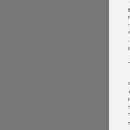
T
g
t
c
đ
c
t
S
n
t
d
T
g