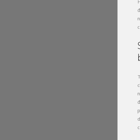
H
đ
n
c
T
c
n
đ
p
d
c