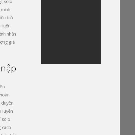
ng solo
Chơi Thứ Thiết
Phân tích chuyên sâu
ả mình
tỷ lệ kèo trận Crystal
iều trò
Palace vs
i luôn
Nottingham Forest
tại website cá độ
ệnh nhân
bóng đá –
ượng giá
trangcadobongda.mex.com
 nập
yên
 hoàn
s duyên
h Huyền
ỉ solo
g cách