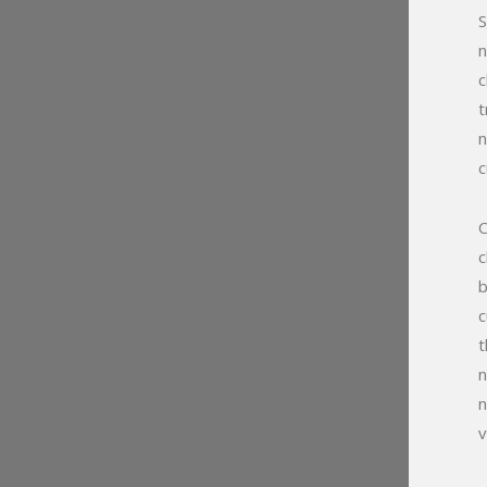
S
n
c
t
n
c
C
c
b
c
t
n
n
v