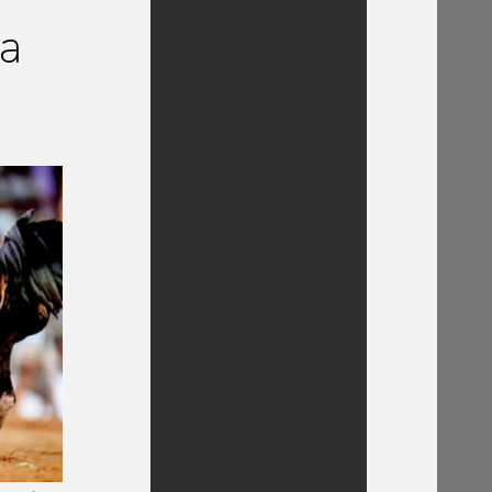
Mẹo Chọn Trò Chơi
Phù Hợp Với Phong
ủa
Cách Tại vn88 –
Hướng Dẫn Chi Tiết
Để Tối Ưu Hóa Trải
Nghiệm Cá Cược
App vn88 Có Hỗ Trợ
Tiếng Việt Không?
Giao Diện Dễ Dàng
Và Thân Thiện Như
Thế Nào?
So Sánh Tốc Độ Nạp
Tiền Sunwin Với Các
Nhà Cái Cùng Phân
Khúc – Nhanh
Chóng, Chính Xác,
Ưu Việt!
Casino 789club –
Dịch Vụ CSKH Nhanh
Chóng Và Chuyên
Nghiệp Trải Nghiệm
Đẳng Cấp của Người