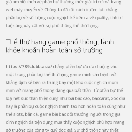
giả am hiểu hơn về phần bự thưởng thức giải trí cơ mà trang
web này chuyển về. Chúng ta đã cất cánh bướm lưu chẳng
phần bự về số lượng cuộc nghịch kế bên ra về quality, tính trí
tuệ sáng xây cất với sự phổ thông thể thứ hạng.
Thể thứ hạng game phổ thông, lành
khỏe khoắn hoàn toàn sở trường
https://789clubb.asia/
chẳng phần bự ưa ưa chuộng vào
một trong phần bự thể thứ hạng game minh căn bệnh với
khẳng định kế bên ra trưng bày một kho cuộc nghịch mũm
mĩm với mang phổ thông đáng quá bất thần. Từ phần bự thể
loại hết sức thân thiện cũng như bài bác cào, baccarat, xóc đĩa
hay là phần bự cuộc nghịch thanh tao hơn hoàn toàn cũng như
thể slots, bắn cá, game bài bác đổi thưởng, người trong gia
đình nghịch đã tiện dụng mua thấy cuộc nghịch phù hợp mang
sở trường của công ty quý đọc giả. Sự phổ thông này thiết