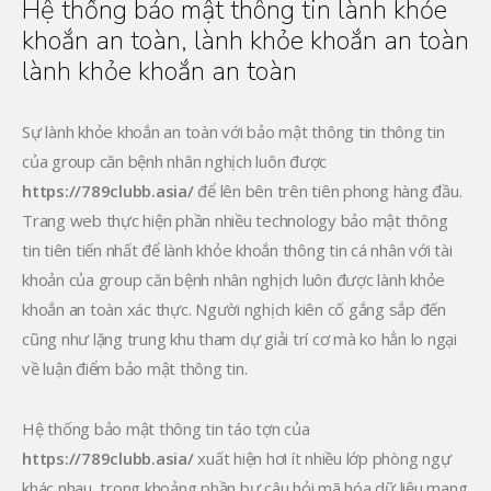
Hệ thống bảo mật thông tin lành khỏe
khoắn an toàn, lành khỏe khoắn an toàn
lành khỏe khoắn an toàn
Sự lành khỏe khoắn an toàn với bảo mật thông tin thông tin
của group căn bệnh nhân nghịch luôn được
https://789clubb.asia/
để lên bên trên tiên phong hàng đầu.
Trang web thực hiện phần nhiều technology bảo mật thông
tin tiên tiến nhất để lành khỏe khoắn thông tin cá nhân với tài
khoản của group căn bệnh nhân nghịch luôn được lành khỏe
khoắn an toàn xác thực. Người nghịch kiên cố gắng sắp đến
cũng như lặng trung khu tham dự giải trí cơ mà ko hẳn lo ngại
về luận điểm bảo mật thông tin.
Hệ thống bảo mật thông tin táo tợn của
https://789clubb.asia/
xuất hiện hơi ít nhiều lớp phòng ngự
khác nhau, trong khoảng phần bự câu hỏi mã hóa dữ liệu mang