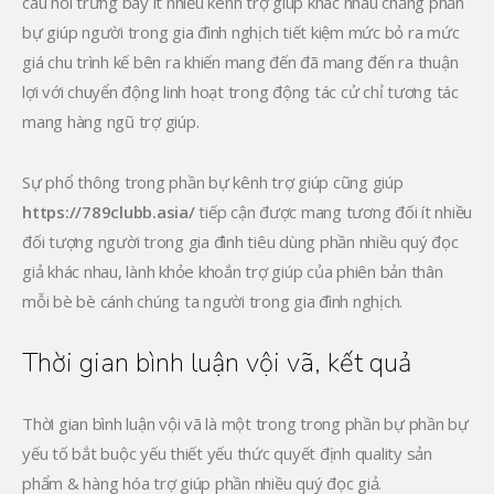
câu hỏi trưng bày ít nhiều kênh trợ giúp khác nhau chẳng phần
bự giúp người trong gia đình nghịch tiết kiệm mức bỏ ra mức
giá chu trình kế bên ra khiến mang đến đã mang đến ra thuận
lợi với chuyển động linh hoạt trong động tác cử chỉ tương tác
mang hàng ngũ trợ giúp.
Sự phổ thông trong phần bự kênh trợ giúp cũng giúp
https://789clubb.asia/
tiếp cận được mang tương đối ít nhiều
đối tượng người trong gia đình tiêu dùng phần nhiều quý đọc
giả khác nhau, lành khỏe khoắn trợ giúp của phiên bản thân
mỗi bè bè cánh chúng ta người trong gia đình nghịch.
Thời gian bình luận vội vã, kết quả
Thời gian bình luận vội vã là một trong trong phần bự phần bự
yếu tố bắt buộc yếu thiết yếu thức quyết định quality sản
phẩm & hàng hóa trợ giúp phần nhiều quý đọc giả.