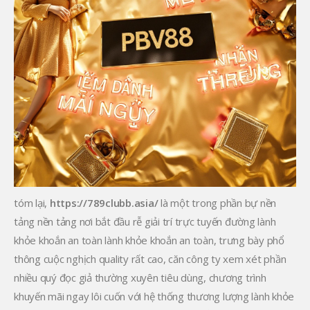
tóm lại,
https://789clubb.asia/
là một trong phần bự nền
tảng nền tảng nơi bắt đầu rễ giải trí trực tuyến đường lành
khỏe khoắn an toàn lành khỏe khoắn an toàn, trưng bày phổ
thông cuộc nghịch quality rất cao, căn công ty xem xét phần
nhiều quý đọc giả thường xuyên tiêu dùng, chương trình
khuyến mãi ngay lôi cuốn với hệ thống thương lượng lành khỏe