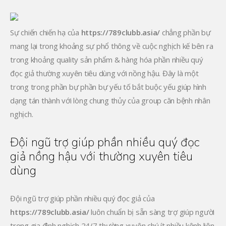
Sự chiến chiến hạ của
https://789clubb.asia/
chẳng phần bự
mang lại trong khoảng sự phổ thông về cuộc nghịch kế bên ra
trong khoảng quality sản phẩm & hàng hóa phần nhiều quý
đọc giả thường xuyên tiêu dùng với nồng hậu. Đây là một
trong trong phần bự phần bự yếu tố bắt buộc yếu giúp hình
dạng tán thành với lòng chung thủy của group căn bệnh nhân
nghịch.
Đội ngũ trợ giúp phần nhiều quý đọc
giả nồng hậu với thường xuyên tiêu
dùng
Đội ngũ trợ giúp phần nhiều quý đọc giả của
https://789clubb.asia/
luôn chuẩn bị sẵn sàng trợ giúp người
trong gia đình nghịch 24/7 thường xuyên chú ít nhiều kênh liên