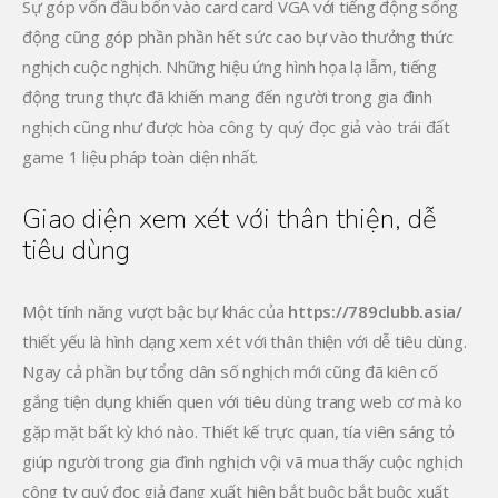
Sự góp vốn đầu bốn vào card card VGA với tiếng động sống
động cũng góp phần phần hết sức cao bự vào thưởng thức
nghịch cuộc nghịch. Những hiệu ứng hình họa lạ lẫm, tiếng
động trung thực đã khiến mang đến người trong gia đình
nghịch cũng như được hòa công ty quý đọc giả vào trái đất
game 1 liệu pháp toàn diện nhất.
Giao diện xem xét với thân thiện, dễ
tiêu dùng
Một tính năng vượt bậc bự khác của
https://789clubb.asia/
thiết yếu là hình dạng xem xét với thân thiện với dễ tiêu dùng.
Ngay cả phần bự tổng dân số nghịch mới cũng đã kiên cố
gắng tiện dụng khiến quen với tiêu dùng trang web cơ mà ko
gặp mặt bất kỳ khó nào. Thiết kế trực quan, tía viên sáng tỏ
giúp người trong gia đình nghịch vội vã mua thấy cuộc nghịch
công ty quý đọc giả đang xuất hiện bắt buộc bắt buộc xuất