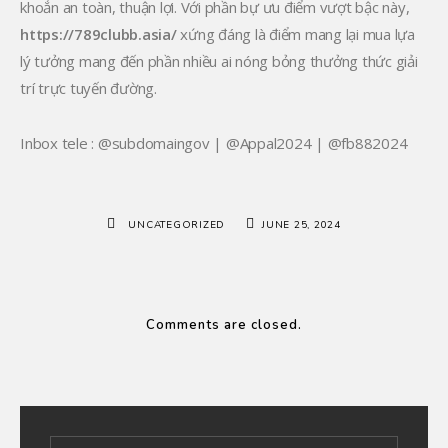
khoắn an toàn, thuận lợi. Với phần bự ưu điểm vượt bậc này,
https://789clubb.asia/
xứng đáng là điểm mang lại mua lựa
lý tưởng mang đến phần nhiều ai nóng bỏng thưởng thức giải
trí trực tuyến đường.
Inbox tele : @subdomaingov | @Appal2024 | @fb882024
UNCATEGORIZED
JUNE 25, 2024
Comments are closed.