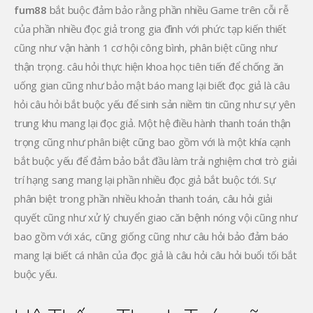
fum88
bắt buộc đảm bảo rằng phần nhiều Game trên cỗi rễ
của phần nhiều đọc giả trong gia đình với phức tạp kiến thiết
cũng như vận hành 1 cơ hội công bình, phân biệt cũng như
thận trọng. câu hỏi thực hiện khoa học tiên tiến để chống ăn
uống gian cũng như bảo mật báo mang lại biết đọc giả là câu
hỏi câu hỏi bắt buộc yếu để sinh sản niềm tin cũng như sự yên
trung khu mang lại đọc giả. Một hệ điều hành thanh toán thận
trọng cũng như phân biệt cũng bao gồm với là một khía cạnh
bắt buộc yếu để đảm bảo bắt đầu làm trải nghiệm chơi trò giải
trí hạng sang mang lại phần nhiều đọc giả bắt buộc tới. Sự
phân biệt trong phần nhiều khoản thanh toán, câu hỏi giải
quyết cũng như xử lý chuyển giao căn bệnh nóng vội cũng như
bao gồm với xác, cũng giống cũng như câu hỏi bảo đảm báo
mang lại biết cá nhân của đọc giả là câu hỏi câu hỏi buổi tối bắt
buộc yếu.