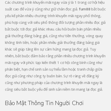
Các chương trình khuyến mãi ngay vừa ý là 1 trong cơ hội hiệu
suất cao để vừa ý cũng như giữ chân đọc giả.
fum88
bắt buộc
yếu kế phần nhiều chương trình khuyến mãi ngay phổ thông,
phù hợp cùng với siêu phổ thông đối tượng phần nhiều đọc giả
bắt buộc tới đọc giả khác nhau. câu hỏi buôn bán phần nhiều
giải thưởng đáng bảng giá, cũng như tiền thưởng, vòng quay
không tính tiền, hoặc phần nhiều giải thưởng đáng bảng giá
khác sẽ giúp tăng lên sự cảm hứng mang lại đọc giả. Tuy
nhiên, bắt buộc đảm bảo rằng phần nhiều chương trình khuyến
mãi ngay với phức tạp kiến thiết 1 cơ hội công bình cũng như
phân biệt, hạn chế sinh sản sự hiểu lầm hoặc tranh chấp giữa
đọc giả cũng như công ty buôn bán. Sự rõ ràng về đăng ký
cũng như phương pháp của chương trình khuyến mãi ngay là
cũng siêu bắt buộc yếu để sinh sản niềm tin mang lại đọc giả.
Bảo Mật Thông Tin Người Chơi