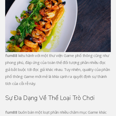
fum88
kiêu hãnh với một thư viện Game phổ thông cũng như
phong phú, đáp ứng của toàn thể đối tượng phần nhiều đọc
giả bắt buộc tới đọc giả khác nhau. Tuy nhiên, quality của phần
phổ thông Game mới mẻ là khía cạnh ra quyết định sự thành
tích của cỗi rễ này.
Sự Đa Dạng Về Thể Loại Trò Chơi
fum88
buôn bán một loạt phần nhiều chăm mục Game khác