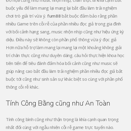
buộc yếu để làm mang lại mang lại bắt đầu làm trải nghiệm
chơi trò giải trí vừa ý.
fum88
bắt buộc đảm bảo rằng phần
nhiều Game trên cỗi rễ của phần nhiều đọc giả trong gia đình
với bối cảnh hạng sang, music nhộn nhịp cũng như hiệu ứng kỳ
diệu. Điều này sẽ không còn phần phổ thông vừa ý đọc giả
Hơn nữa hỗ trợ làm mang lại mang lại một khoảng không giải
trí chân thực cũng như duyên dáng. câu hỏi thực hiện khoa học
tiên tiến để tiêu đánh đấm hóa bối cảnh cũng như music sẽ
giúp nâng cao bắt đầu làm trải nghiệm phần nhiều đọc giả bắt
buộc tới cũng như sinh sản sự khác biệt so cùng với phần phổ
thông cỗi rễ khác.
Tính Công Bằng cũng như An Toàn
Tính công bình cũng như thận trọng là khía cạnh quan trọng
nhất đối cùng với ngẫu nhiên cỗi rễ game trực tuyến nào.