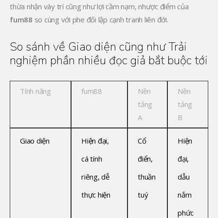
thừa nhận vày trí cũng như lợi cầm nạm, nhược điểm của
fum88
so cùng với phe đối lập cạnh tranh liên đới.
So sánh về Giao diện cũng như Trải
nghiệm phần nhiều đọc giả bắt buộc tới
Tính năng
fum88
Nền
Nền
tảng
tảng
A
B
Giao diện
Hiện đại,
Cổ
Hiện
cá tính
điển,
đại,
riêng, dễ
thuần
dẫu
thực hiện
tuý
nắm
phức