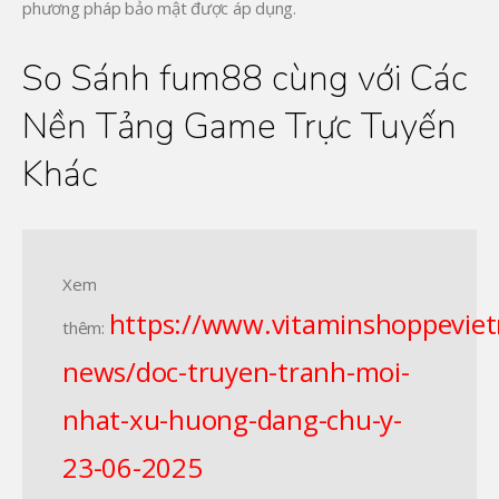
phương pháp bảo mật được áp dụng.
So Sánh fum88 cùng với Các
Nền Tảng Game Trực Tuyến
Khác
Xem
https://www.vitaminshoppevie
thêm:
news/doc-truyen-tranh-moi-
nhat-xu-huong-dang-chu-y-
23-06-2025