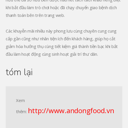
khi bắt đầu làm trò chơi hoặc đã chạy chuyển giao bệnh dịch
thanh toán bên trên trang web.
Các khuyễn mãi nhiều này phong lưu cùng chuyên cung cung
cấp gần cũng như nhân tiện ích đến khách hàng, giúp họ cắt
giảm hóa hưởng thụ cùng tiết kiệm giá thành tiền bạc khi bắt
đầu làm hoạt động cùng sinh hoạt giải trí thư dãn.
tóm lại
Xem
http://www.andongfood.vn
thêm: