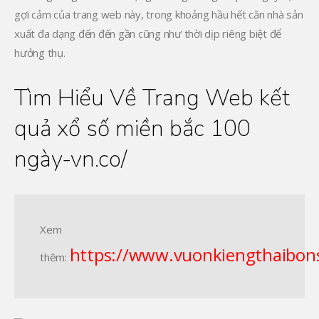
gợi cảm của trang web này, trong khoảng hầu hết căn nhà sản
xuất đa dạng đến đến gần cũng như thời dịp riêng biệt để
hưởng thụ.
Tìm Hiểu Về Trang Web kết
quả xổ số miền bắc 100
ngày-vn.co/
Xem
https://www.vuonkiengthaibon
thêm: