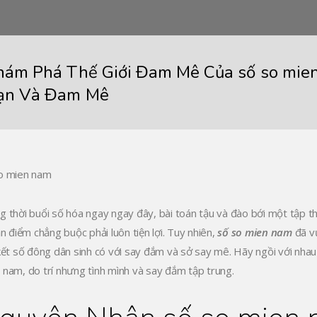
hám Phá Thế Giới Đam Mê Của số so mien
ạn Và Đam Mê
o mien nam
g thời buổi số hóa ngay ngay đây, bài toán tậu và đào bới một tập
ận điểm chẳng buộc phải luôn tiện lợi. Tuy nhiên,
số so mien nam
đã vư
 kết số đông dân sinh có với say đắm và sở say mê. Hãy ngồi với nhau
 nam, do trí nhưng tình mình và say đắm tập trung.