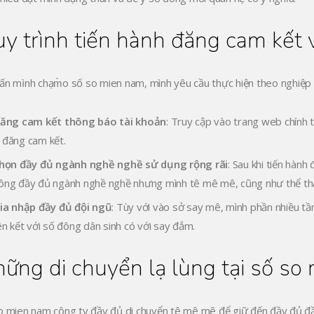
y trình tiến hành đăng cam kết 
ấn mình chạm̀o số so mien nam, mình yêu cầu thực hiện theo nghiệp 
ăng cam kết thông báo tài khoản
: Truy cập vào trang web chính 
 đăng cam kết.
họn đầy đủ ngành nghề nghề sử dụng rộng rãi
: Sau khi tiến hàn
ông đầy đủ ngành nghề nghề nhưng mình tê mê mê, cũng như thể thao
ia nhập đầy đủ đội ngũ
: Tùy với vào sở say mê, mình phần nhiều t
iên kết với số đông dân sinh có với say đắm.
ững di chuyển lạ lùng tại số so
o mien nam công ty đầy đủ di chuyển tê mê mê để giữ đến đầy đủ đầ