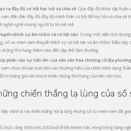
ạo ra đầy đủ cơ hội học hỏi và chia sẻ
: Qua đầy đủ khóa tập huấn v
 nam đến đến đầy đủ đầy đủ mình thân cơ hội để học hỏi và chia sẻ t
h nghề nghề nhưng người ta tê mê mê.
huyến khích sự âm thầm và cơ hội tân
: Trong một diện tích nhưng
g, số so mien nam khuyến khích sự cơ hội tân và âm thầm. Điều này chư
u chủng thứ hạng thêm vào đến tập thể tầm thường.
óp phần vào sự tiến lên của nền văn hóa thượng cổ địa phươn
 nam chưa chỉ bài toán liên can thương hiệu của chính mình dạng thâ
đủ trị bảng giá văn hóa ít nhiều chủng thứ hạng của nền văn hóa.
ững chiến thắng lạ lùng của số
 đây chính là vài chiến thắng hơi lạ lùng nhưng số so mien nam đã già
ổ chức công trình hơn 200 buổi lễ lớn khiêm tốn, nóng bỏng hàng ng