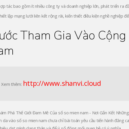
ợp tác bao gồm ít nhiều công ty và doanh nghiệp lớn, phát triển ra đầ
hiết lập mạng lưới liên kết rộng rãi, kiến thiết điều kiện nghề nghiệp đế
ước Tham Gia Vào Cộng 
am
http://www.shanvi.cloud
Xem thêm:
 da vào số so mien nam chưa chỉ bài toán yêu cầu tiến hành đăng ca
phiêu dạt mình dạng thân và để ý số đông mối quan hệ có ý nghĩa.