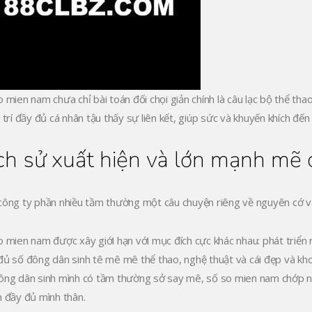
o mien nam chưa chỉ bài toán đối chọi giản chính là câu lạc bộ thể th
o trí đầy đủ cá nhân tậu thấy sự liên kết, giúp sức và khuyến khích đế
ch sử xuất hiện và lớn mạnh mẽ
công ty phần nhiều tầm thường một câu chuyện riêng về nguyên cớ và 
o mien nam được xây giới hạn với mục đích cực khác nhau: phát triển r
đủ số đông dân sinh tê mê mê thể thao, nghệ thuật và cái đẹp và kh
ông dân sinh mình có tầm thường sở say mê, số so mien nam chớp n
n đầy đủ mình thân.