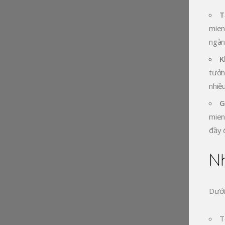
T
mien
ngàn
K
tưởn
nhiề
G
mien
đầy 
Nh
Dưới
T