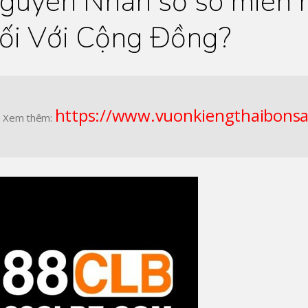
guyên Nhân số so mien 
ối Với Cộng Đồng?
https://www.vuonkiengthaibonsa
Xem thêm: