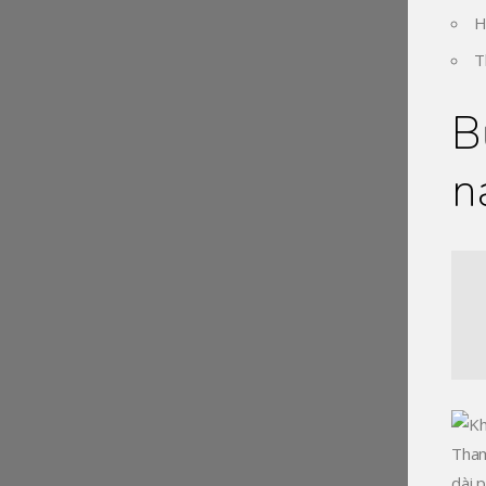
H
T
B
n
Tham
dài 