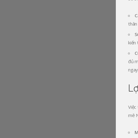
C
thân 
S
kiến 
C
đủ m
ngay
Lợ
Việc
mê Ng
M