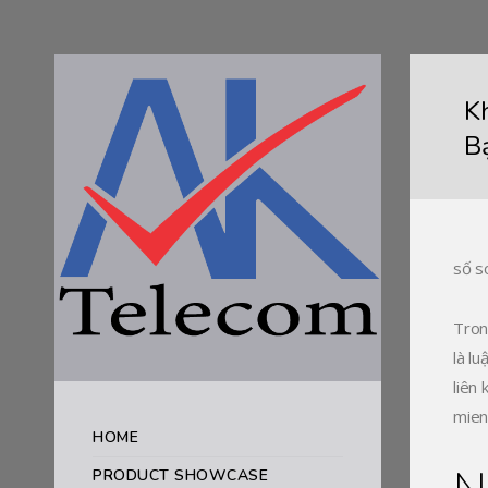
K
B
số s
Tron
là lu
liên
mien
HOME
PRODUCT SHOWCASE