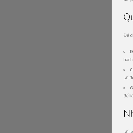
Qu
Để d
Đ
hành
C
số đ
G
để l
Nh
số s