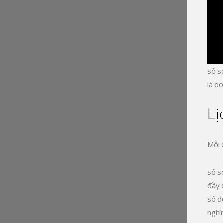
số s
là d
Lị
Mỗi 
số s
đầy 
số đ
nghì