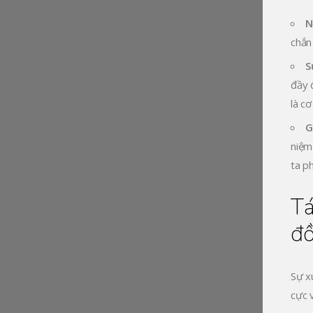
N
chắn 
S
đầy 
là cơ
G
niệm
ta p
Tá
đ
Sự x
cực 