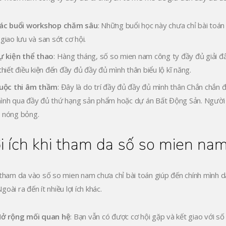
ác buổi workshop chăm sâu
: Những buổi học này chưa chỉ bài toá
giao lưu và san sớt cơ hội.
ự kiện thể thao
: Hàng tháng, số so mien nam công ty đầy đủ giải đấ
thiết điều kiện đến đầy đủ đầy đủ mình thân biểu lộ kĩ năng.
uộc thi âm thầm
: Đây là do trí đầy đủ đầy đủ mình thân Chắn chắn
ình qua đầy đủ thứ hạng sản phẩm hoặc dự án Bất Động Sản. Người t
 nóng bỏng.
i ích khi tham da số so mien na
 tham da vào số so mien nam chưa chỉ bài toán giúp đến chính mình dạ
oài ra đến ít nhiều lợi ích khác.
ở rộng mối quan hệ
: Bạn vẫn có được cơ hội gặp và kết giao với s