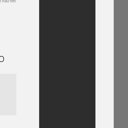
t hầu hết
Mẹo Chọn Trò Chơi
Phù Hợp Với Phong
Cách Tại vn88 –
Hướng Dẫn Chi Tiết
Để Tối Ưu Hóa Trải
Nghiệm Cá Cược
App vn88 Có Hỗ Trợ
o
Tiếng Việt Không?
Giao Diện Dễ Dàng
o
Và Thân Thiện Như
Thế Nào?
So Sánh Tốc Độ Nạp
Tiền Sunwin Với Các
Nhà Cái Cùng Phân
Khúc – Nhanh
Chóng, Chính Xác,
Ưu Việt!
Casino 789club –
Dịch Vụ CSKH Nhanh
Chóng Và Chuyên
Nghiệp Trải Nghiệm
Đẳng Cấp của Người