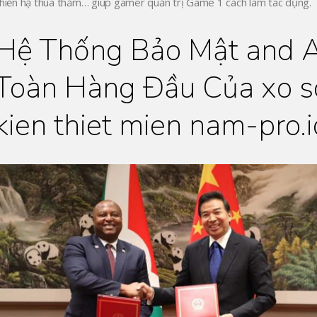
hiến hạ thua thảm… giúp gamer quản trị Game 1 cách làm tác dụng.
Hệ Thống Bảo Mật and 
Toàn Hàng Đầu Của xo s
kien thiet mien nam-pro.i