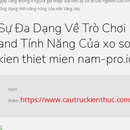
gày càng không ít người gia nhập. Bài viết ấy sẽ đi sâu nghiên cứu vớ
ông dụng tính năng nóng của nền tảng này.
Sự Đa Dạng Về Trò Chơi
and Tính Năng Của xo s
kien thiet mien nam-pro.i
Xem
https://www.cautruckienthuc.com
thêm: