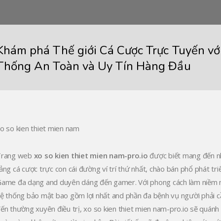
Khám phá Thế giới Cá Cược Trực Tuyến với
Thống An Toàn và Uy Tín Hàng Đầu
o so kien thiet mien nam
Trang web
xo so kien thiet mien nam-pro.io
được biết mang đến n
ảng cá cược trực con cái đường ví trí thứ nhất, chào bán phổ phát tri
ame đa dạng and duyên dáng đến gamer. Với phong cách làm niềm n
ệ thống bảo mật bao gồm lợi nhất and phần đa bệnh vụ người phải c
ến thường xuyên điều trị, xo so kien thiet mien nam-pro.io sẽ quánh