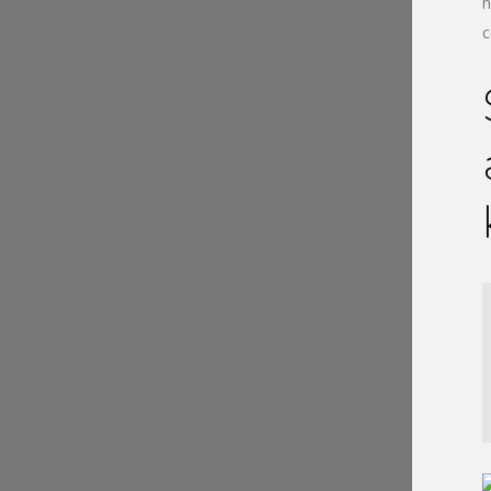
n
ALL RIGHTS RESERVED
c
COPYRIGHT © 2024
AK TELECOM