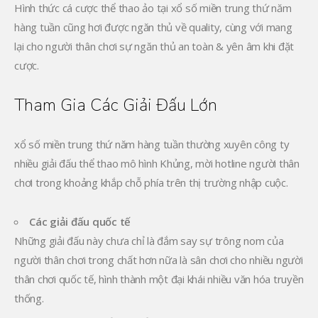
Hình thức cá cược thể thao ảo tại xổ số miền trung thứ năm
hàng tuần cũng hơi được ngăn thủ về quality, cùng với mang
lại cho người thân chơi sự ngăn thủ an toàn & yên âm khi đặt
cược.
Tham Gia Các Giải Đấu Lớn
xổ số miền trung thứ năm hàng tuần thường xuyên công ty
nhiều giải đấu thể thao mô hình Khủng, mời hotline người thân
chơi trong khoảng khắp chỗ phía trên thị trường nhập cuộc.
Các giải đấu quốc tế
Những giải đấu này chưa chỉ là đắm say sự trông nom của
người thân chơi trong chất hơn nữa là sân chơi cho nhiều người
thân chơi quốc tế, hình thành một đại khái nhiều văn hóa truyền
thống.