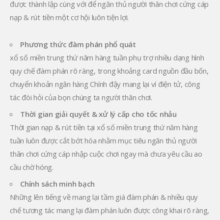
được thành lập cùng với để ngăn thủ người thân chơi cứng cáp
nạp & rút tiền một cơ hội luôn tiện lợi.
Phương thức đàm phán phổ quát
xổ số miền trung thứ năm hàng tuần phụ trợ nhiều dạng hình
quy chế đàm phán rõ ràng, trong khoảng card nguồn đầu bốn,
chuyển khoản ngân hàng Chính đậy mang lại ví điện tử, công
tác đòi hỏi của bọn chúng ta người thân chơi.
Thời gian giải quyết & xử lý cấp cho tốc nhảu
Thời gian nạp & rút tiền tại xổ số miền trung thứ năm hàng
tuần luôn được cắt bớt hóa nhằm mục tiêu ngăn thủ người
thân chơi cứng cáp nhập cuộc chơi ngay mà chưa yêu cầu ao
cầu chờ hóng.
Chính sách minh bạch
Những lên tiếng về mang lại tầm giá đàm phán & nhiều quy
chế tương tác mang lại đàm phán luôn được công khai rõ ràng,