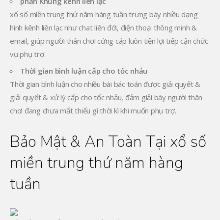
phần Khủng kênh liên lạc
xổ số miền trung thứ năm hàng tuần trưng bày nhiều dạng
hình kênh liên lạc như chat liên đới, điện thoại thông minh &
email, giúp người thân chơi cứng cáp luôn tiện lợi tiếp cận chức
vụ phụ trợ.
Thời gian bình luận cấp cho tốc nhảu
Thời gian bình luận cho nhiều bài bác toán được giải quyết &
giải quyết & xử lý cấp cho tốc nhảu, đảm giải bày người thân
chơi đang chưa mất thiếu gì thời kì khi muốn phụ trợ.
Bảo Mật & An Toàn Tại xổ số
miền trung thứ năm hàng
tuần