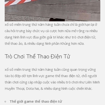
xổ số miền trung thứ năm hàng tuần chưa chỉ là giới hạn lại ở
câu hỏi trưng bày chức vụ cá cược hơn nữa mở rộng ra nhiều
dạng hình lĩnh vực đùa giỡn giải trí khác như trò chơi điện tử,
thể thao ảo, & nhiều dạng hình phần Khủng hơn nữa.
Trò Chơi Thể Thao Điện Tử
xổ số miền trung thứ năm hàng tuần cũng quan trọng vững
táo bị đớp dở tợn lĩnh vực game thể thao điện tử, chỗ người
thân chơi cứng cáp nhập cuộc vào nhiều trò chơi như Liên Minh
Huyền Thoại, Dota hai, & nhiều dạng hình cuộc chiến khác.
Thế giới game thể thao điện tử