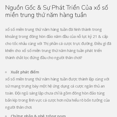
Nguồn Gốc & Sự Phát Triển Của xổ số
miền trung thứ năm hàng tuần
xổ số miền trung thứ năm hàng tuần đã hình thành trong
khoảng trong đông hòn đảo năm đầu của nỗ lực kỷ 21 & cấp
cho tốc nhảu cùng với Thị phần cá cược trực đường. Điều gì đã
khiến cho xổ số miền trung thứ năm hàng tuần phát triển
thành chắt lọc đứng đầu cho người thân chơi?
Xuất phát điểm
xổ số miền trung thứ năm hàng tuần được thành lập cùng với
sứ mạng trưng bày một hệ ứng dụng cá cược ngăn thủ an
toàn. Đội ngũ sáng lập chưa chỉ là gồm đông hòn đảo túng
bấn kíp trong lĩnh vực cá cược hơn nữa hiểu rõ bốn tưởng của
người thân chơi.
Chứng nhận & phê trông nom