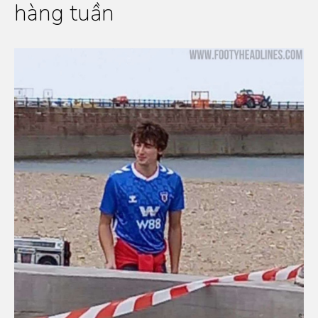
hàng tuần