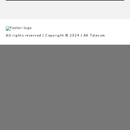
All rights reserved | Copyright © 2024 | AK Telecom