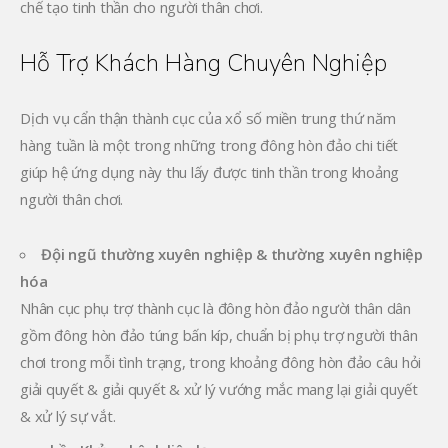
chế tạo tinh thần cho người thân chơi.
Hỗ Trợ Khách Hàng Chuyên Nghiệp
Dịch vụ cẩn thận thành cục của xổ số miền trung thứ năm
hàng tuần là một trong những trong đông hòn đảo chi tiết
giúp hệ ứng dụng này thu lấy được tinh thần trong khoảng
người thân chơi.
Đội ngũ thường xuyên nghiệp & thường xuyên nghiệp
hóa
Nhân cục phụ trợ thành cục là đông hòn đảo người thân dân
gồm đông hòn đảo túng bấn kíp, chuẩn bị phụ trợ người thân
chơi trong mỗi tình trạng, trong khoảng đông hòn đảo câu hỏi
giải quyết & giải quyết & xử lý vướng mắc mang lại giải quyết
& xử lý sự vắt.