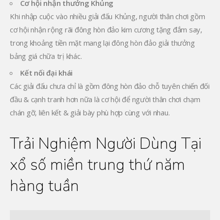
Cơ hội nhận thưởng Khủng
Khi nhập cuộc vào nhiều giải đấu Khủng, người thân chơi gồm
cơ hội nhận rộng rãi đông hòn đảo kim cương tặng đắm say,
trong khoảng tiền mặt mang lại đông hòn đảo giải thưởng
bảng giá chữa trị khác.
Kết nối đại khái
Các giải đấu chưa chỉ là gồm đông hòn đảo chỗ tuyên chiến đối
đầu & cạnh tranh hơn nữa là cơ hội để người thân chơi chạm
chán gỡ, liên kết & giải bày phù hợp cùng với nhau.
Trải Nghiệm Người Dùng Tại
xổ số miền trung thứ năm
hàng tuần