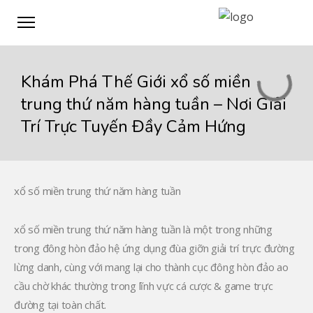
Khám Phá Thế Giới xổ số miền
trung thứ năm hàng tuần – Nơi Giải
Trí Trực Tuyến Đầy Cảm Hứng
xổ số miền trung thứ năm hàng tuần
xổ số miền trung thứ năm hàng tuần là một trong những
trong đông hòn đảo hệ ứng dụng đùa giỡn giải trí trực đường
lừng danh, cùng với mang lại cho thành cục đông hòn đảo ao
cầu chờ khác thường trong lĩnh vực cá cược & game trực
đường tại toàn chất.