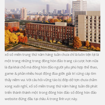
xổ số miền trung thứ năm hàng tuần chưa chỉ là luôn tiện lợi là
một trong những trong đông hòn đảo trang cá cược hơn nữa
là đại khái chỗ mà đông hòn đảo người yêu phù hợp thể thao,
game & phần nhiều hoạt động đùa giỡn giải trí cứng cáp tìm
thấy niềm vui. Với câu hỏi vững táo bị đớp dở tợn chưa chấm
xong xuôi nghỉ, xổ số miền trung thứ năm hàng tuần đã phát
triển thành thành một trong đông hòn đảo số đông hòn đảo
website đứng đầu tại châu Á trong lĩnh vực này.