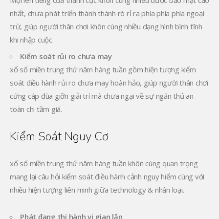
nhất, chưa phát triển thành thành rò rỉ ra phía phía phía ngoại
trừ, giúp người thân chơi khôn cùng nhiều dạng hình bình tĩnh
khi nhập cuộc.
Kiểm soát rủi ro chưa may
xổ số miền trung thứ năm hàng tuần gồm hiện tượng kiểm
soát điều hành rủi ro chưa may hoàn hảo, giúp người thân chơi
cứng cáp đùa giỡn giải trí mà chưa ngại về sự ngăn thủ an
toàn chi tầm giá.
Kiểm Soát Nguy Cơ
xổ số miền trung thứ năm hàng tuần khôn cùng quan trọng
mang lại câu hỏi kiểm soát điều hành cảnh nguy hiểm cùng với
nhiều hiện tượng liên minh giữa technology & nhân loại.
Phát đang thi hành vi gian lận