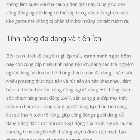
chóng làm quen với nhà cái. Sự đơn giản này cũng giúp cho
cộng đồng người dùng có thể tập trung vào trải nghiệm vào
kèo game mà không bị phân tâm bởi những chi tiết rườm rà.
Tính năng đa dạng và tiện ích
Bên cạnh thiết kế chuyên nghiệp mắt,
xsmn minh ngọc hôm
nay
còn cung cấp nhiều tính năng tiện ích, nâng cao trải nghiệm
người dùng. Ví dụ như hệ thống thanh toán đa dạng, chăm sóc
nhiều phương thức nạp tiền và rút tiền ăn tiền khác nhau, đảm
bảo sự thuận tiện cho cộng đồng người dùng. Hệ thống chăm
sóc khách hàng hoạt động 24/7, sẵn sàng giải đáp mọi thắc
mắc và chăm sóc cộng đồng người dùng kịp thời. Tính năng
lịch sử thanh toán rõ ràng, giúp cộng đồng người dùng dễ
dàng bằng đặt cược dõi các hoạt động của mình. Ngoài ra, các
chương trình khuyến mãi thường xuyên được cập nhật, tạo