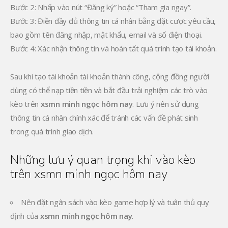
Bước 2: Nhấp vào nút “Đăng ký” hoặc “Tham gia ngay”.
Bước 3: Điền đầy đủ thông tin cá nhân bằng đặt cược yêu cầu,
bao gồm tên đăng nhập, mật khẩu, email và số điện thoại.
Bước 4: Xác nhận thông tin và hoàn tất quá trình tạo tài khoản.
Sau khi tạo tài khoản tài khoản thành công, cộng đồng người
dùng có thể nạp tiền tiền và bắt đầu trải nghiệm các trò vào
kèo trên
xsmn minh ngọc hôm nay
. Lưu ý nên sử dụng
thông tin cá nhân chính xác để tránh các vấn đề phát sinh
trong quá trình giao dịch.
Những lưu ý quan trọng khi vào kèo
trên xsmn minh ngọc hôm nay
Nên đặt ngân sách vào kèo game hợp lý và tuân thủ quy
định của
xsmn minh ngọc hôm nay
.