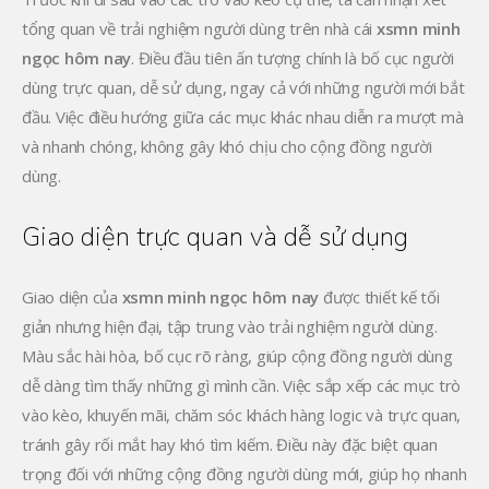
tổng quan về trải nghiệm người dùng trên nhà cái
xsmn minh
ngọc hôm nay
. Điều đầu tiên ấn tượng chính là bố cục người
dùng trực quan, dễ sử dụng, ngay cả với những người mới bắt
đầu. Việc điều hướng giữa các mục khác nhau diễn ra mượt mà
và nhanh chóng, không gây khó chịu cho cộng đồng người
dùng.
Giao diện trực quan và dễ sử dụng
Giao diện của
xsmn minh ngọc hôm nay
được thiết kế tối
giản nhưng hiện đại, tập trung vào trải nghiệm người dùng.
Màu sắc hài hòa, bố cục rõ ràng, giúp cộng đồng người dùng
dễ dàng tìm thấy những gì mình cần. Việc sắp xếp các mục trò
vào kèo, khuyến mãi, chăm sóc khách hàng logic và trực quan,
tránh gây rối mắt hay khó tìm kiếm. Điều này đặc biệt quan
trọng đối với những cộng đồng người dùng mới, giúp họ nhanh