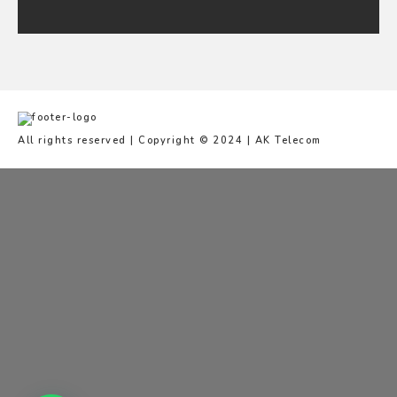
All rights reserved | Copyright © 2024 | AK Telecom