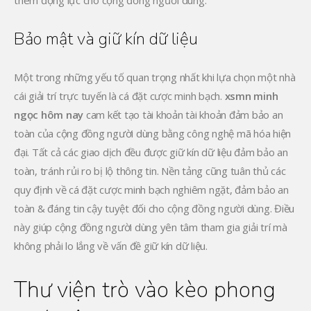
thêm động lực cho cộng đồng người dùng.
Bảo mật và giữ kín dữ liệu
Một trong những yếu tố quan trọng nhất khi lựa chọn một nhà
cái giải trí trực tuyến là cá đặt cược minh bạch.
xsmn minh
ngọc hôm nay
cam kết tạo tài khoản tài khoản đảm bảo an
toàn của cộng đồng người dùng bằng công nghệ mã hóa hiện
đại. Tất cả các giao dịch đều được giữ kín dữ liệu đảm bảo an
toàn, tránh rủi ro bị lộ thông tin. Nền tảng cũng tuân thủ các
quy định về cá đặt cược minh bạch nghiêm ngặt, đảm bảo an
toàn & đáng tin cậy tuyệt đối cho cộng đồng người dùng. Điều
này giúp cộng đồng người dùng yên tâm tham gia giải trí mà
không phải lo lắng về vấn đề giữ kín dữ liệu.
Thư viện trò vào kèo phong