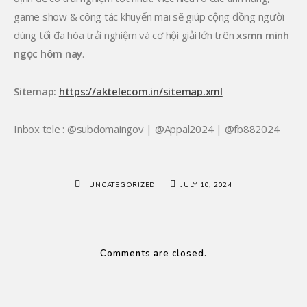
game show & công tác khuyến mãi sẽ giúp cộng đồng người
dùng tối đa hóa trải nghiệm và cơ hội giải lớn trên
xsmn minh
ngọc hôm nay
.
Sitemap:
https://aktelecom.in/sitemap.xml
Inbox tele : @subdomaingov | @Appal2024 | @fb882024
UNCATEGORIZED
JULY 10, 2024
Comments are closed.