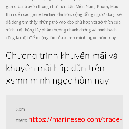
game bài truyền thống như Tiến Lên Miền Nam, Phỏm, Mậu
Binh đến các game bài hiện đại hơn, cộng đồng người dùng sẽ
dễ dàng tìm thấy những trò vào kèo phù hợp với sở thích của
mình. Hệ thống lấy phần thưởng nhanh chóng và minh bạch
cũng là một điểm cộng lớn của
xsmn minh ngọc hôm nay
.
Chương trình khuyến mãi và
khuyến mãi hấp dẫn trên
xsmn minh ngọc hôm nay
Xem
https://marineseo.com/trade-
thêm: