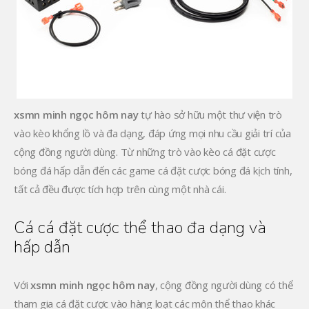
xsmn minh ngọc hôm nay
tự hào sở hữu một thư viện trò
vào kèo khổng lồ và đa dạng, đáp ứng mọi nhu cầu giải trí của
cộng đồng người dùng. Từ những trò vào kèo cá đặt cược
bóng đá hấp dẫn đến các game cá đặt cược bóng đá kịch tính,
tất cả đều được tích hợp trên cùng một nhà cái.
Cá cá đặt cược thể thao đa dạng và
hấp dẫn
Với
xsmn minh ngọc hôm nay
, cộng đồng người dùng có thể
tham gia cá đặt cược vào hàng loạt các môn thể thao khác