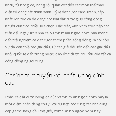
nhau, từ bóng đá, bóng rổ, quần vợt đến các môn thể thao
điện tử đang rất thịnh hành. Tỷ lệ đặt cược cạnh tranh, cập
nhật liên tục và đa dạng các loại đặt cược giúp cộng đồng
người dùng có nhiều lựa chọn. Đặc biệt, việc xem trực tiếp các
trận đấu ngay trên nhà cái
xsmn minh ngọc hôm nay
mang
đến trải nghiệm cá đặt cược thêm phần sống động và hồi hộp.
Sự đa dạng về các giải đấu, từ các giải đấu lớn đến các giải đấu
nhỏ, quốc tế đến trong nước, đáp ứng được nhu cầu của tất cả
cộng đồng người dùng.
Casino trực tuyến với chất lượng đỉnh
cao
Phần cá đặt cược bóng đá của
xsmn minh ngọc hôm nay
là
một điểm nhấn đáng chú ý. Với sự hợp tác cùng các nhà cung
cấp game hàng đầu thế giới,
xsmn minh ngọc hôm nay