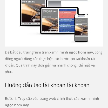
Để bắt đầu trải nghiệm trên
xsmn minh ngọc hôm nay
, cộng
đồng người dùng cần thực hiện các bước tạo tài khoản tài
khoản. Quá trình này đơn giản và nhanh chóng, chỉ mất vài
phút.
Hướng dẫn tạo tài khoản tài khoản
Bước 1: Truy cập vào trang web chính thức của
xsmn minh
ngọc hôm nay
.