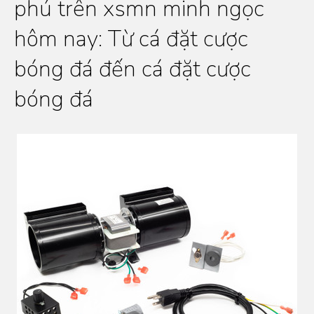
phú trên xsmn minh ngọc
hôm nay: Từ cá đặt cược
bóng đá đến cá đặt cược
bóng đá