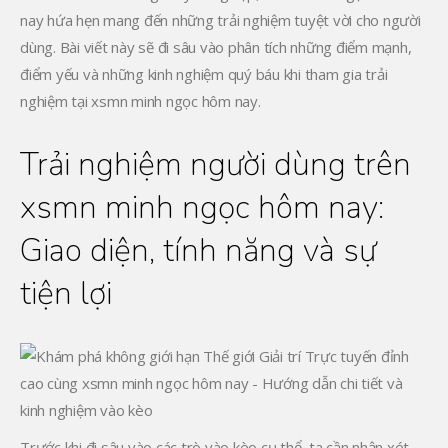
nay hứa hẹn mang đến những trải nghiệm tuyệt vời cho người
dùng. Bài viết này sẽ đi sâu vào phân tích những điểm mạnh,
điểm yếu và những kinh nghiệm quý báu khi tham gia trải
nghiệm tại xsmn minh ngọc hôm nay.
Trải nghiệm người dùng trên
xsmn minh ngọc hôm nay:
Giao diện, tính năng và sự
tiện lợi
Trước khi đi sâu vào các trò vào kèo cụ thể, ta cần nhận xét