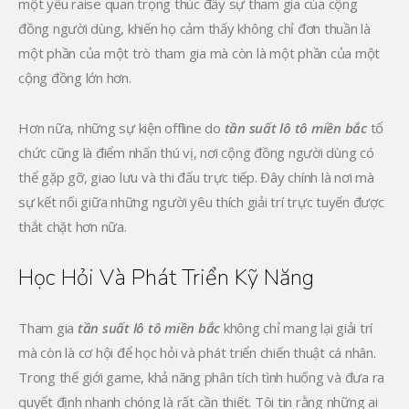
một yếu raise quan trọng thúc đẩy sự tham gia của cộng
đồng người dùng, khiến họ cảm thấy không chỉ đơn thuần là
một phần của một trò tham gia mà còn là một phần của một
cộng đồng lớn hơn.
Hơn nữa, những sự kiện offline do
tần suất lô tô miền bắc
tổ
chức cũng là điểm nhấn thú vị, nơi cộng đồng người dùng có
thể gặp gỡ, giao lưu và thi đấu trực tiếp. Đây chính là nơi mà
sự kết nối giữa những người yêu thích giải trí trực tuyến được
thắt chặt hơn nữa.
Học Hỏi Và Phát Triển Kỹ Năng
Tham gia
tần suất lô tô miền bắc
không chỉ mang lại giải trí
mà còn là cơ hội để học hỏi và phát triển chiến thuật cá nhân.
Trong thế giới game, khả năng phân tích tình huống và đưa ra
quyết định nhanh chóng là rất cần thiết. Tôi tin rằng những ai