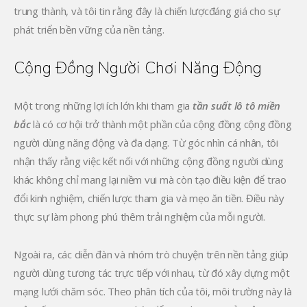
trung thành, và tôi tin rằng đây là chiến lượcđáng giá cho sự
phát triển bền vững của nền tảng.
Cộng Đồng Người Chơi Năng Động
Một trong những lợi ích lớn khi tham gia
tần suất lô tô miền
bắc
là có cơ hội trở thành một phần của cộng đồng cộng đồng
người dùng năng động và đa dạng. Từ góc nhìn cá nhân, tôi
nhận thấy rằng việc kết nối với những cộng đồng người dùng
khác không chỉ mang lại niềm vui mà còn tạo điều kiện để trao
đổi kinh nghiệm, chiến lược tham gia và mẹo ăn tiền. Điều này
thực sự làm phong phú thêm trải nghiệm của mỗi người.
Ngoài ra, các diễn đàn và nhóm trò chuyện trên nền tảng giúp
người dùng tương tác trực tiếp với nhau, từ đó xây dựng một
mạng lưới chăm sóc. Theo phân tích của tôi, môi trường này là