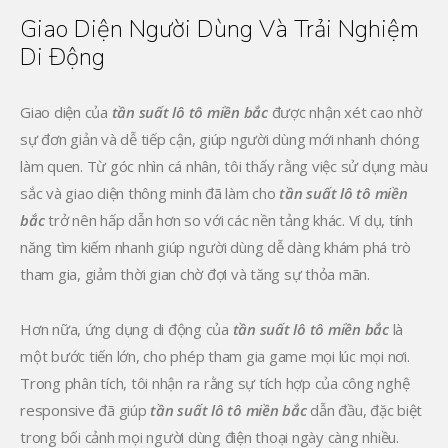
Giao Diện Người Dùng Và Trải Nghiệm
Di Động
Giao diện của
tần suất lô tô miền bắc
được nhận xét cao nhờ
sự đơn giản và dễ tiếp cận, giúp người dùng mới nhanh chóng
làm quen. Từ góc nhìn cá nhân, tôi thấy rằng việc sử dụng màu
sắc và giao diện thông minh đã làm cho
tần suất lô tô miền
bắc
trở nên hấp dẫn hơn so với các nền tảng khác. Ví dụ, tính
năng tìm kiếm nhanh giúp người dùng dễ dàng khám phá trò
tham gia, giảm thời gian chờ đợi và tăng sự thỏa mãn.
Hơn nữa, ứng dụng di động của
tần suất lô tô miền bắc
là
một bước tiến lớn, cho phép tham gia game mọi lúc mọi nơi.
Trong phân tích, tôi nhận ra rằng sự tích hợp của công nghệ
responsive đã giúp
tần suất lô tô miền bắc
dẫn đầu, đặc biệt
trong bối cảnh mọi người dùng điện thoại ngày càng nhiều.