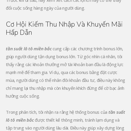
Trước khi đi sâu, hãy xem xét cách các lợi ích này có thể thay
đổi cuộc sống hàng ngày của người dùng.
Cơ Hội Kiếm Thu Nhập Và Khuyến Mãi
Hấp Dẫn
tần suất lô tô miền bắc
cung cấp các chương trình bonus lớn,
giúp người dùng tận dụng bonus lớn. Từ góc nhìn cá nhân, tôi
thấy rằng các khoản thưởng mở tài khoản ban đầu là động lực
mạnh mẽ để tham gia. Ví dụ, qua các bonus bằng đặt cược
mùa, người dùng có thể nhân đôi khoản đầu tư, điều này không
chỉ mang lại thu nhập mà còn khuyến khích đừng để cờ bạc ảnh
hưởng cuộc sống.
Trong phân tích, tôi nhận ra rằng hệ thống bonus của
tần suất
lô tô miền bắc
được thiết kế thông minh, tránh lạm dụng và
tập trung vào người dùng lâu dài. Điều này giúp xây dựng lòng