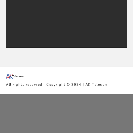
Nghiệp Trải Nghiệm Đẳng Cấp của Người Chơi Thứ Thiết
Phân tích chuyên sâu tỷ lệ kèo trận Crystal Palace vs
Nottingham Forest tại website cá độ bóng đá –
trangcadobongda.mex.com
All rights reserved | Copyright © 2024 | AK Telecom