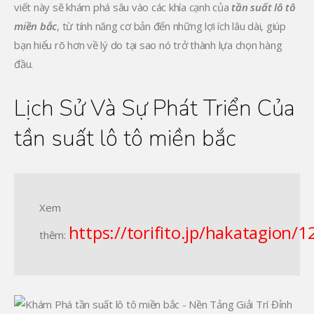
viết này sẽ khám phá sâu vào các khía cạnh của
tần suất lô tô
miền bắc
, từ tính năng cơ bản đến những lợi ích lâu dài, giúp
bạn hiểu rõ hơn về lý do tại sao nó trở thành lựa chọn hàng
đầu.
Lịch Sử Và Sự Phát Triển Của
tần suất lô tô miền bắc
Xem
https://torifito.jp/hakatagion/
thêm: