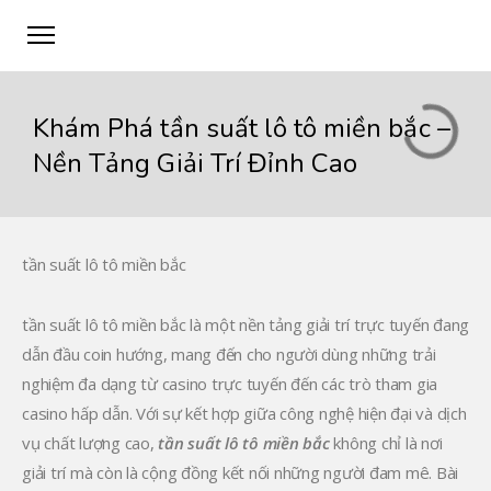
Khám Phá tần suất lô tô miền bắc –
Nền Tảng Giải Trí Đỉnh Cao
tần suất lô tô miền bắc
tần suất lô tô miền bắc là một nền tảng giải trí trực tuyến đang
dẫn đầu coin hướng, mang đến cho người dùng những trải
nghiệm đa dạng từ casino trực tuyến đến các trò tham gia
casino hấp dẫn. Với sự kết hợp giữa công nghệ hiện đại và dịch
vụ chất lượng cao,
tần suất lô tô miền bắc
không chỉ là nơi
giải trí mà còn là cộng đồng kết nối những người đam mê. Bài