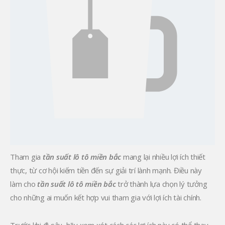
Tham gia
tần suất lô tô miền bắc
mang lại nhiều lợi ích thiết
thực, từ cơ hội kiếm tiền đến sự giải trí lành mạnh. Điều này
làm cho
tần suất lô tô miền bắc
trở thành lựa chọn lý tưởng
cho những ai muốn kết hợp vui tham gia với lợi ích tài chính.