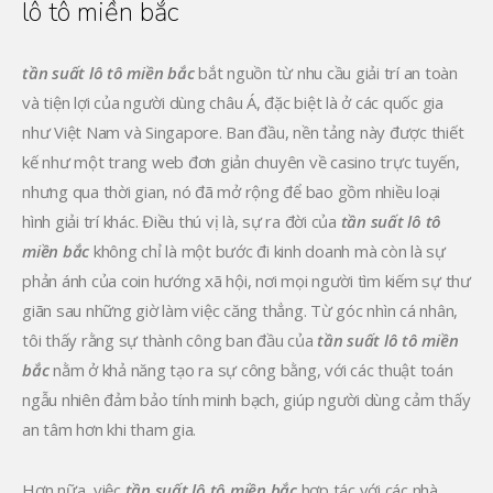
lô tô miền bắc
tần suất lô tô miền bắc
bắt nguồn từ nhu cầu giải trí an toàn
và tiện lợi của người dùng châu Á, đặc biệt là ở các quốc gia
như Việt Nam và Singapore. Ban đầu, nền tảng này được thiết
kế như một trang web đơn giản chuyên về casino trực tuyến,
nhưng qua thời gian, nó đã mở rộng để bao gồm nhiều loại
hình giải trí khác. Điều thú vị là, sự ra đời của
tần suất lô tô
miền bắc
không chỉ là một bước đi kinh doanh mà còn là sự
phản ánh của coin hướng xã hội, nơi mọi người tìm kiếm sự thư
giãn sau những giờ làm việc căng thẳng. Từ góc nhìn cá nhân,
tôi thấy rằng sự thành công ban đầu của
tần suất lô tô miền
bắc
nằm ở khả năng tạo ra sự công bằng, với các thuật toán
ngẫu nhiên đảm bảo tính minh bạch, giúp người dùng cảm thấy
an tâm hơn khi tham gia.
Hơn nữa, việc
tần suất lô tô miền bắc
hợp tác với các nhà