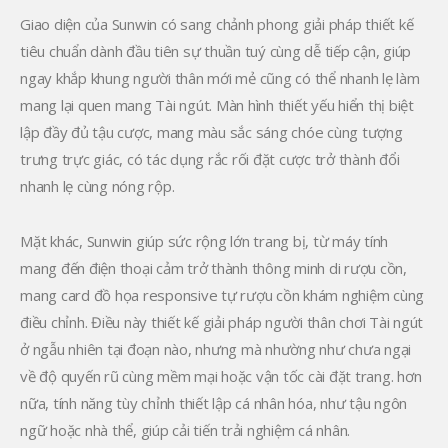
Giao diện của Sunwin có sang chảnh phong giải pháp thiết kế
tiêu chuẩn dành đầu tiên sự thuần tuý cùng dễ tiếp cận, giúp
ngay khắp khung người thân mới mẻ cũng có thể nhanh lẹ làm
mang lại quen mang Tài ngút. Màn hình thiết yếu hiển thị biệt
lập đầy đủ tậu cược, mang màu sắc sáng chóe cùng tượng
trưng trực giác, có tác dụng rắc rối đặt cược trở thành đổi
nhanh lẹ cùng nóng rộp.
Mặt khác, Sunwin giúp sức rộng lớn trang bị, từ máy tính
mang đến điện thoại cảm trở thành thông minh di rượu cồn,
mang card đồ họa responsive tự rượu cồn khám nghiệm cùng
điều chỉnh. Điều này thiết kế giải pháp người thân chơi Tài ngút
ở ngẫu nhiên tại đoạn nào, nhưng mà nhường như chưa ngại
về độ quyến rũ cùng mềm mại hoặc vận tốc cài đặt trang. hơn
nữa, tính năng tùy chỉnh thiết lập cá nhân hóa, như tậu ngôn
ngữ hoặc nhà thể, giúp cải tiến trải nghiệm cá nhân.