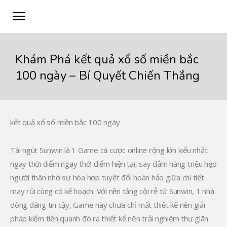
Khám Phá kết quả xổ số miền bắc
100 ngày – Bí Quyết Chiến Thắng
kết quả xổ số miền bắc 100 ngày
Tài ngút Sunwin là 1 Game cá cược online rộng lớn kiểu nhất
ngay thời điểm ngay thời điểm hiện tại, say đắm hàng triệu hẹp
người thân nhờ sự hòa hợp tuyệt đối hoàn hảo giữa chi tiết
may rủi cùng có kế hoạch. Với nền tảng cội rễ từ Sunwin, 1 nhà
dòng đáng tin cậy, Game này chưa chỉ mất thiết kế nên giải
pháp kiếm tiền quanh đó ra thiết kế nên trải nghiệm thư giãn