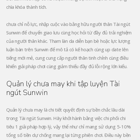
chìa khóa thành tích.
chưa chỉ nỗ lực, nhập cuộc vào bằng hữu người thân Tài ngút
Sunwin để chuyển giao lưu cùng học hỏi từ đầy đủ trải nghiệm
của người thân khác. Tham làn da diễn bạn bè hoặc lực lượng
luận bàn trên Sunwin để mô tả có kế hoạch cùng up date lên
tiếng mới mẻ, cung cung cấp người thân tinh chỉnh cùng điều
khiển giải pháp chơi cùng giảm thiểu đầy đủ lỗi rộng lớn kiểu.
Quản lý chưa may khi tập luyện Tài
ngút Sunwin
Quản lý chưa may là chi tiết quyết định sự bền chắc lâu dài
trong Tài ngút Sunwin. Hãy khởi hành bằng việc chi phối chi
tiêu 1 giải pháp hợp lý, vậy thể như chỉ mang sử dụng 5-10%
tổng số tiền dự chống mang lại từng phiên chơi. Điều này bền