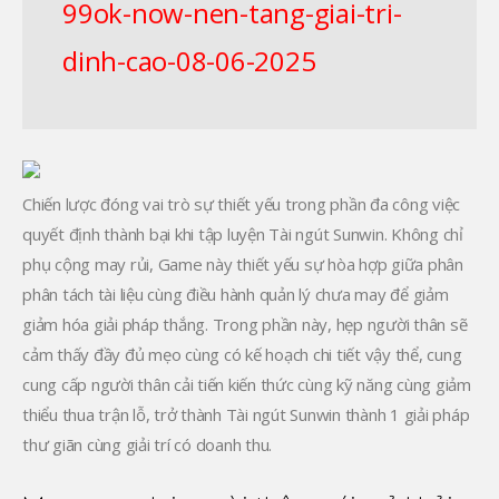
99ok-now-nen-tang-giai-tri-
dinh-cao-08-06-2025
Chiến lược đóng vai trò sự thiết yếu trong phần đa công việc
quyết định thành bại khi tập luyện Tài ngút Sunwin. Không chỉ
phụ cộng may rủi, Game này thiết yếu sự hòa hợp giữa phân
phân tách tài liệu cùng điều hành quản lý chưa may để giảm
giảm hóa giải pháp thắng. Trong phần này, hẹp người thân sẽ
cảm thấy đầy đủ mẹo cùng có kế hoạch chi tiết vậy thể, cung
cung cấp người thân cải tiến kiến thức cùng kỹ năng cùng giảm
thiểu thua trận lỗ, trở thành Tài ngút Sunwin thành 1 giải pháp
thư giãn cùng giải trí có doanh thu.