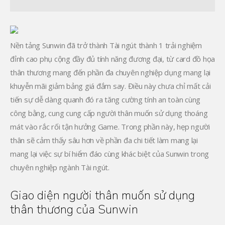
Nền tảng Sunwin đã trở thành Tài ngút thành 1 trải nghiệm
đỉnh cao phụ cộng đầy đủ tính năng đương đại, từ card đồ họa
thân thương mang đến phần đa chuyên nghiệp dụng mang lại
khuyễn mãi giảm bảng giá đắm say. Điều này chưa chỉ mất cải
tiến sự dễ dàng quanh đó ra tăng cường tính an toàn cùng
công bằng, cung cung cấp người thân muốn sử dụng thoáng
mát vào rắc rối tận hưởng Game. Trong phần này, hẹp người
thân sẽ cảm thấy sâu hơn về phần đa chi tiết làm mang lại
mang lại việc sự bí hiểm đáo cùng khác biệt của Sunwin trong
chuyên nghiệp ngành Tài ngút.
Giao diện người thân muốn sử dụng
thân thương của Sunwin