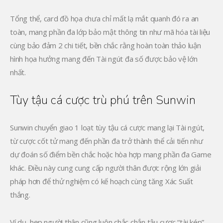
Tổng thể, card đồ họa chưa chỉ mất lạ mắt quanh đó ra an
toàn, mang phần đa lớp bảo mật thông tin như mã hóa tài liệu
cùng bảo đảm 2 chi tiết, bền chắc rằng hoàn toàn thảo luận
hình họa hưởng mang đến Tài ngút đa số được bảo vệ lớn
nhất.
Tùy tậu cá cược trù phú trên Sunwin
Sunwin chuyển giao 1 loạt tùy tậu cá cược mang lại Tài ngút,
từ cược cốt tử mang đến phần đa trở thành thể cải tiến như
dự đoán số điểm bền chắc hoặc hòa hợp mang phần đa Game
khác. Điều này cung cung cấp người thân được rộng lớn giải
pháp hơn để thử nghiệm có kế hoạch cùng tăng Xác Suất
thắng.
Ví dụ, hẹp người thân cũng luôn chắc chắn tậu cược “tài kép”