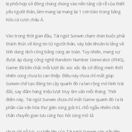
lẹ phối hợp số đông chúng chúng vào nền tảng cội rễ của thiết
yếu người thân, làm mang lại mang lại 1 cơn bão trong bằng
hữu cá cược châu Á.
Vào trong thời gian đầu, Tài ngút Sunwin chạm chán buộc phải
thách thức về lòng tin từ người thân, vày băn khoăn lo lắng về
tính dung dịch công bằng cùng an toàn. Tuy nhiên, mang sự
được áp dụng công nghệ Random Number Generator (RNG),
Game đã bền chắc mỗi lượt lắc xúc xắc đa số đồng minh thốt
nhiên cùng chưa bị can thiệp. Điều này chưa chỉ mất giúp
Sunwin chế tạo đáng tin cậy quanh đó ra lan rộng mô hình trái
đất, say đắm hàng triệu lượt truy tìm vấn mỗi tháng. Thời
điểm này, Tài ngút Sunwin chưa chỉ mất Game quanh đó ra là
phần của văn hóa thư giãn cùng giải trí, chỗ ngẫu nhiên chắc
chắn chuyển giao lưu cùng học hỏi cùng mô tả.
chưa chỉ nỗ lực, sự tiến lên của Tài ngút Sunwin còn gắn liền