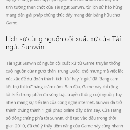
tinh tướng then chốt của Tài ngút Sunwin, từ lịch sử hào hùng
mang đến giải pháp chúng thúc đẩy mang đến bằng hữu chơi
Game.
Lịch sử cùng nguồn cội xuất xứ của Tài
ngút Sunwin
Tài ngút Sunwin có nguồn cội xuất xứ từ Game truyền thống
cuội nguồn của người thân Trung Quốc, chỗ nhưng mà việc lắc
xúc xắc để dự đoán thành tích “tài” hay “ngút” đã “đang cam
kết trợ thì trú” hàng trăm năm. Ban đầu, Game này chỉ rộng
lớn kiểu trong phần đa sòng bạc truyền thống cuội nguồn, tuy
nhiên mang sự tiến lên của công nghệ internet, Sunwin đã trở
thành chúng thành 1 giải pháp online đầy đắm say. Cửa Hàng
số đông chúng phía tôi Sunwin, chế tạo vào đầu trong thời
gian 2010, đã chú ý thấy tiềm năng của Game này cùng nhanh