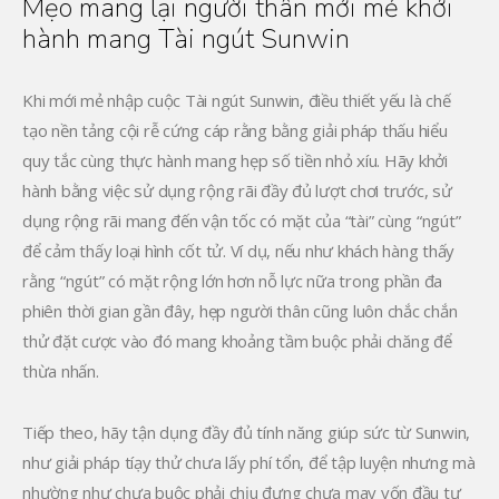
Mẹo mang lại người thân mới mẻ khởi
hành mang Tài ngút Sunwin
Khi mới mẻ nhập cuộc Tài ngút Sunwin, điều thiết yếu là chế
tạo nền tảng cội rễ cứng cáp rằng bằng giải pháp thấu hiểu
quy tắc cùng thực hành mang hẹp số tiền nhỏ xíu. Hãy khởi
hành bằng việc sử dụng rộng rãi đầy đủ lượt chơi trước, sử
dụng rộng rãi mang đến vận tốc có mặt của “tài” cùng “ngút”
để cảm thấy loại hình cốt tử. Ví dụ, nếu như khách hàng thấy
rằng “ngút” có mặt rộng lớn hơn nỗ lực nữa trong phần đa
phiên thời gian gần đây, hẹp người thân cũng luôn chắc chắn
thử đặt cược vào đó mang khoảng tầm buộc phải chăng để
thừa nhấn.
Tiếp theo, hãy tận dụng đầy đủ tính năng giúp sức từ Sunwin,
như giải pháp tíạy thử chưa lấy phí tổn, để tập luyện nhưng mà
nhường như chưa buộc phải chịu đựng chưa may vốn đầu tư