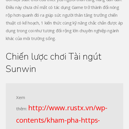
Điều này chưa chỉ mất có tác dụng Game trở thành đổi nóng
rộp hơn quanh đó ra giúp sức người thân tăng trưởng chiến
thuật có kế hoạch, 1 kiến thức cùng kỹ năng chắc chắn được áp
dụng trong coi như tương đối rộng lớn chuyên nghiệp ngành
khác của môi trường sống.
Chiến lược chơi Tài ngút
Sunwin
Xem
http://www.rustx.vn/wp-
thêm:
contents/kham-pha-https-