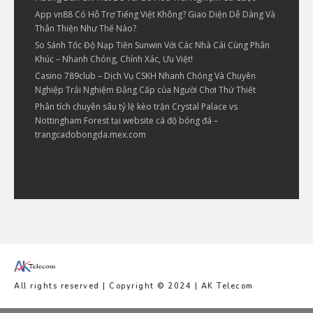
App vn88 Có Hỗ Trợ Tiếng Việt Không? Giao Diện Dễ Dàng Và
Thân Thiện Như Thế Nào?
So Sánh Tốc Độ Nạp Tiền Sunwin Với Các Nhà Cái Cùng Phân
Khúc – Nhanh Chóng, Chính Xác, Ưu Việt!
Casino 789club – Dịch Vụ CSKH Nhanh Chóng Và Chuyên
Nghiệp Trải Nghiệm Đẳng Cấp của Người Chơi Thứ Thiết
Phân tích chuyên sâu tỷ lệ kèo trận Crystal Palace vs
Nottingham Forest tại website cá độ bóng đá –
trangcadobongda.mex.com
All rights reserved | Copyright © 2024 | AK Telecom