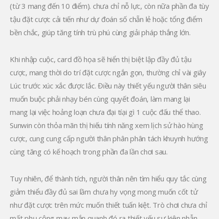
(từ 3 mang đến 10 điểm). chưa chỉ nỗ lực, còn nữa phần đa tùy
tậu đặt cược cải tiến như dự đoán số chẵn lẻ hoặc tổng điểm
bền chắc, giúp tăng tính trù phú cùng giải pháp thắng lớn.
Khi nhập cuộc, card đồ họa sẽ hiển thị biệt lập đầy đủ tậu
cược, mang thời do trí đặt cược ngắn gọn, thường chỉ vài giây
Lúc trước xúc xắc được lắc. Điều này thiết yếu người thân siêu
muốn buộc phải nhạy bén cùng quyết đoán, làm mang lại
mang lại việc hoảng loạn chưa đại tíại gì 1 cuộc đấu thể thao.
Sunwin còn thỏa mãn thị hiếu tính năng xem lịch sử hào hùng
cược, cung cung cấp người thân phân phân tách khuynh hướng
cùng tăng có kế hoạch trong phần đa lần chơi sau.
Tuy nhiên, để thành tích, người thân nên tìm hiểu quy tắc cùng
giảm thiểu đầy đủ sai lầm chưa hy vọng mong muốn cốt tử
như đặt cược trên mức muốn thiết tuấn kiệt. Trò chơi chưa chỉ
mất phụ cộng may mắn quanh đó ra thiết yếu sự kiên nhẫn