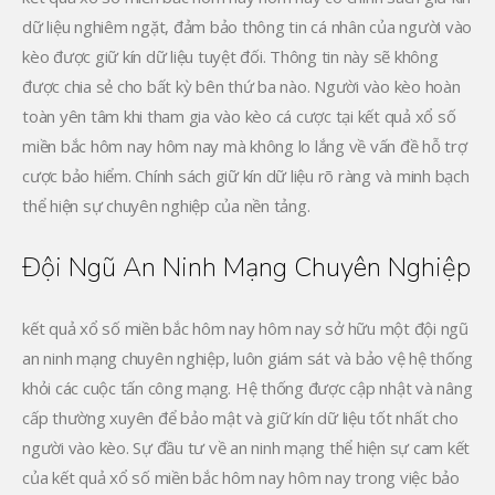
dữ liệu nghiêm ngặt, đảm bảo thông tin cá nhân của người vào
kèo được giữ kín dữ liệu tuyệt đối. Thông tin này sẽ không
được chia sẻ cho bất kỳ bên thứ ba nào. Người vào kèo hoàn
toàn yên tâm khi tham gia vào kèo cá cược tại kết quả xổ số
miền bắc hôm nay hôm nay mà không lo lắng về vấn đề hỗ trợ
cược bảo hiểm. Chính sách giữ kín dữ liệu rõ ràng và minh bạch
thể hiện sự chuyên nghiệp của nền tảng.
Đội Ngũ An Ninh Mạng Chuyên Nghiệp
kết quả xổ số miền bắc hôm nay hôm nay sở hữu một đội ngũ
an ninh mạng chuyên nghiệp, luôn giám sát và bảo vệ hệ thống
khỏi các cuộc tấn công mạng. Hệ thống được cập nhật và nâng
cấp thường xuyên để bảo mật và giữ kín dữ liệu tốt nhất cho
người vào kèo. Sự đầu tư về an ninh mạng thể hiện sự cam kết
của kết quả xổ số miền bắc hôm nay hôm nay trong việc bảo