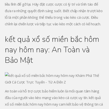
liều lĩnh để gỡ lại. Hãy đặt cược cược có lý trí và tỉnh táo để
đưa ra những quyết định sáng suốt. Biết chấp nhận trượt kèo
lỗ là một phần không thể thiếu trong vào kèo cá cược. Điều
chỉnh lại chiến lược và tiếp tục vào kèo một cách có kế hoạch.
kết quả xổ số miền bắc hôm
nay hôm nay: An Toàn và
Bảo Mật
An toàn và hỗ trợ cược bảo hiểm luôn là mối quan tâm hàng
đầu của người vào kèo mạng vào kèo cá cược uy tín. kết quả
xổ số miền bắc hôm nay hôm nay cam kết bảo vệ thông tin cá