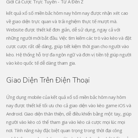
kết quả xổ số miền bắc hôm nay hôm nay được nhận xét cao
về giao diện trực quan và trải nghiệm thực tế mượt mà.
Website được thiết kế đơn giản, dễ sử dụng, ngay cả với
những người mới bắt đầu. Việc tìm kiếm các trò vào kèo và đặt
cược cược rất dễ dàng, giúp tiết kiệm thời gian cho người vào
kèo. Hệ thống hỗ trợ đa ngôn ngữ và đơn vị tiền tệ giúp người
vào kèo quốc tế dễ dàng tham gia.
Giao Diện Trên Điện Thoại
Ứng dụng mobile của kết quả xổ số miền bắc hôm nay hôm
nay được thiết kế tối ưu cho cả giao diện vào kèo game iOS và
Android. Giao diện thân thiện, dễ điều khiển bằng một tay, giúp
người vào kèo có thể tham gia vào kèo cá cược mọi lúc mọi
nơi. Tính năng này đặc biệt quan trọng trong thời đại công