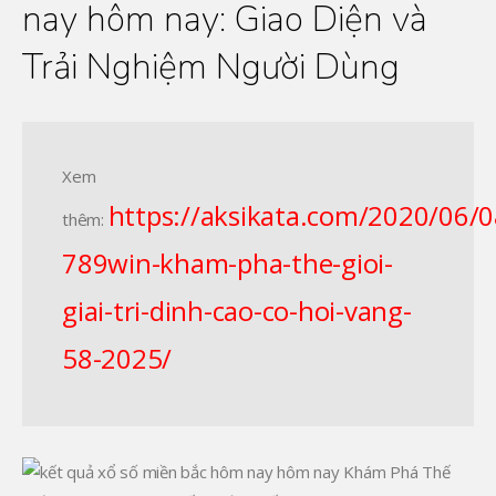
nay hôm nay: Giao Diện và
Trải Nghiệm Người Dùng
Xem
https://aksikata.com/2020/06/0
thêm:
789win-kham-pha-the-gioi-
giai-tri-dinh-cao-co-hoi-vang-
58-2025/