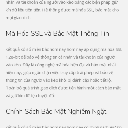
nhân và tài khoản của người vào kèo bằng các biện pháp giữ
kín dữ liệu tiên tiến. Hệ thống được mã hóa SSL, bảo mật cho
mọi giao dịch.
Mã Hóa SSL và Bảo Mật Thông Tin
kết quả xổ số miền bắc hôm nay hôm nay áp dụng mã hóa SSL
128-bit để bảo vệ thông tin cá nhân và tài khoản của người
vào kèo. Đây là công nghệ mã hóa hiện đại và bảo mật nhất
hiện nay, giúp ngăn chặn việc truy cập trái phép và bảo vệ
thông tin của người vào kèo khỏi bị đánh cắp hoặc tiết lộ.
Toàn bộ quá trình giao dịch được tiến hành một cách bảo mật
và giữ kín dữ liệu tuyệt đối.
Chính Sách Bảo Mật Nghiêm Ngặt
kết quả xổ số miền bắc hôm nay hôm nay có chính sách giữ kín