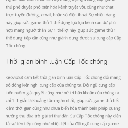
thủ phê duyệt phổ biến hóa kênh tuyệt vời, cũng như chat
trực tuyến đường, email, hoặc số điện thoại. Sự nhiều dạng
này giúp sức game thủ 1 thể dụng lựa lựa kênh can dự phù
hợp mang người thân. Sự 1 thể lợi này giúp sức game thủ 1
thể dụng tiếp cận cũng như giành dụng được sự cung cấp Cấp
Tốc chóng.
Thời gian bình luận Cấp Tốc chóng
keovip88 cam kết thời gian bình luận Cấp Tốc chóng đối mang
số đông kiến nghị cung cấp của chúng ta. Đội ngũ cung cấp
luôn nuốm giải quyết cũng như xử trí băn khoăn của chúng ta
chỉ 1-1 giản là khoảng tầm ngắn nhất, giúp sức game thủ tiết
kiệm thời gian cũng như chưa biến hóa thành biện pháp quãng
hưởng thụ đùa trò giải trí thư dãn. Sự Cấp Tốc chóng này diễn
tả sự liên tiếp cũng như nhiệt liệt của đội ngũ cung cấp game