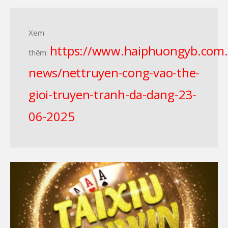
Xem
https://www.haiphuongyb.com.
thêm:
news/nettruyen-cong-vao-the-
gioi-truyen-tranh-da-dang-23-
06-2025