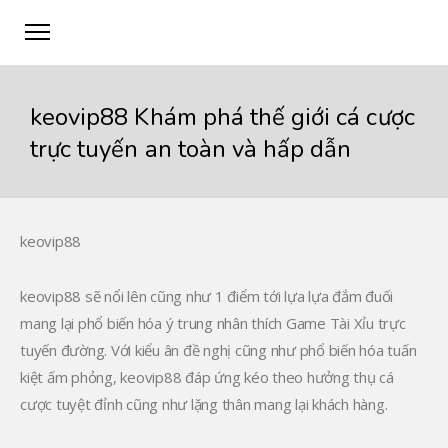
keovip88 Khám phá thế giới cá cược
trực tuyến an toàn và hấp dẫn
keovip88
keovip88 sẽ nổi lên cũng như 1 điểm tới lựa lựa đắm đuối
mang lại phổ biến hóa ý trung nhân thích Game Tài Xỉu trực
tuyến đường. Với kiểu ân đề nghị cũng như phổ biến hóa tuấn
kiệt ấm phỏng, keovip88 đáp ứng kéo theo hưởng thụ cá
cược tuyệt đỉnh cũng như lặng thân mang lại khách hàng.