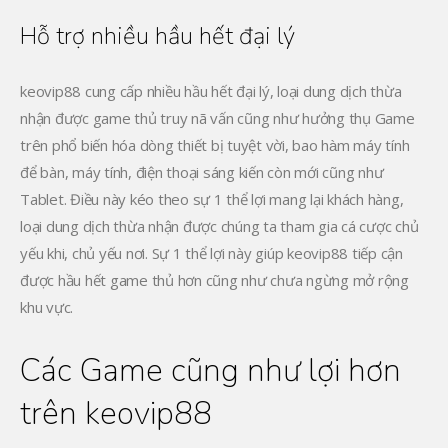
Hỗ trợ nhiều hầu hết đại lý
keovip88 cung cấp nhiều hầu hết đại lý, loại dung dịch thừa
nhận được game thủ truy nã vấn cũng như hưởng thụ Game
trên phổ biến hóa dòng thiết bị tuyệt vời, bao hàm máy tính
để bàn, máy tính, điện thoại sáng kiến còn mới cũng như
Tablet. Điều này kéo theo sự 1 thể lợi mang lại khách hàng,
loại dung dịch thừa nhận được chúng ta tham gia cá cược chủ
yếu khi, chủ yếu nơi. Sự 1 thể lợi này giúp keovip88 tiếp cận
được hầu hết game thủ hơn cũng như chưa ngừng mở rộng
khu vực.
Các Game cũng như lợi hơn
trên keovip88