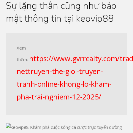
Sự lặng thân cũng như bảo
mật thông tin tại keovip88
Xem
https://www.gvrrealty.com/trad
thêm:
nettruyen-the-gioi-truyen-
tranh-online-khong-lo-kham-
pha-trai-nghiem-12-2025/