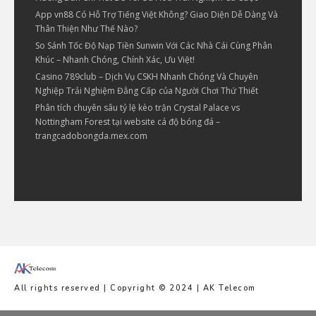
App vn88 Có Hỗ Trợ Tiếng Việt Không? Giao Diện Dễ Dàng Và
Thân Thiện Như Thế Nào?
So Sánh Tốc Độ Nạp Tiền Sunwin Với Các Nhà Cái Cùng Phân
Khúc – Nhanh Chóng, Chính Xác, Ưu Việt!
Casino 789club – Dịch Vụ CSKH Nhanh Chóng Và Chuyên
Nghiệp Trải Nghiệm Đẳng Cấp của Người Chơi Thứ Thiết
Phân tích chuyên sâu tỷ lệ kèo trận Crystal Palace vs
Nottingham Forest tại website cá độ bóng đá –
trangcadobongda.mex.com
All rights reserved | Copyright © 2024 | AK Telecom