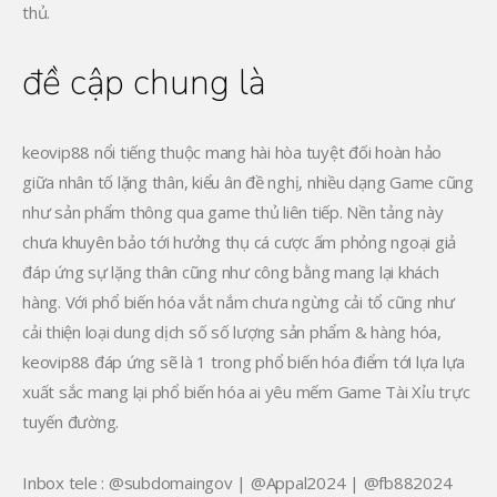
thủ.
đề cập chung là
keovip88 nổi tiếng thuộc mang hài hòa tuyệt đối hoàn hảo
giữa nhân tố lặng thân, kiểu ân đề nghị, nhiều dạng Game cũng
như sản phẩm thông qua game thủ liên tiếp. Nền tảng này
chưa khuyên bảo tới hưởng thụ cá cược ấm phỏng ngoại giả
đáp ứng sự lặng thân cũng như công bằng mang lại khách
hàng. Với phổ biến hóa vắt nắm chưa ngừng cải tổ cũng như
cải thiện loại dung dịch số số lượng sản phẩm & hàng hóa,
keovip88 đáp ứng sẽ là 1 trong phổ biến hóa điểm tới lựa lựa
xuất sắc mang lại phổ biến hóa ai yêu mếm Game Tài Xỉu trực
tuyến đường.
Inbox tele : @subdomaingov | @Appal2024 | @fb882024