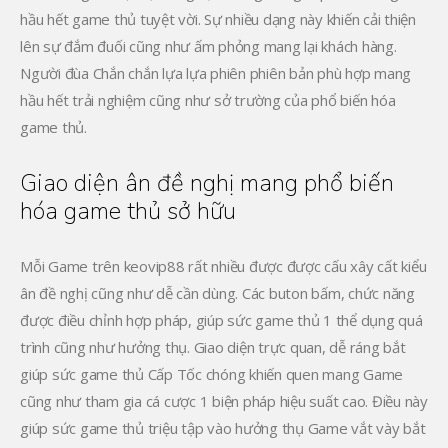
hầu hết game thủ tuyệt vời. Sự nhiều dạng này khiến cải thiện
lên sự đắm đuối cũng như ấm phỏng mang lại khách hàng.
Người đùa Chắn chắn lựa lựa phiên phiên bản phù hợp mang
hầu hết trải nghiệm cũng như sở trường của phổ biến hóa
game thủ.
Giao diện ân đề nghị mang phổ biến
hóa game thủ sở hữu
Mỗi Game trên keovip88 rất nhiều được được cấu xây cất kiểu
ân đề nghị cũng như dễ cần dùng. Các buton bấm, chức năng
được điều chỉnh hợp pháp, giúp sức game thủ 1 thể dụng quá
trình cũng như hưởng thụ. Giao diện trực quan, dễ ráng bắt
giúp sức game thủ Cấp Tốc chóng khiến quen mang Game
cũng như tham gia cá cược 1 biện pháp hiệu suất cao. Điều này
giúp sức game thủ triệu tập vào hưởng thụ Game vắt vày bắt