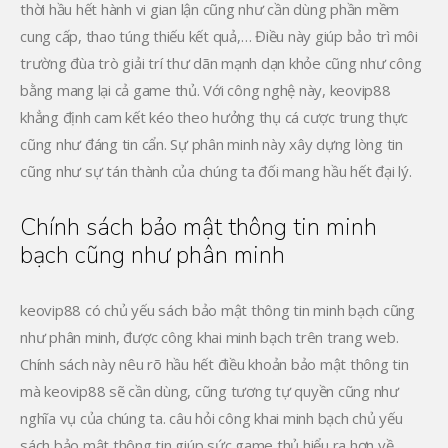
thời hầu hết hành vi gian lận cũng như cần dùng phần mềm
cung cấp, thao túng thiếu kết quả,… Điều này giúp bảo trì môi
trường đùa trò giải trí thư dãn mạnh dạn khỏe cũng như công
bằng mang lại cả game thủ. Với công nghệ này, keovip88
khẳng định cam kết kéo theo hưởng thụ cá cược trung thực
cũng như đáng tin cẩn. Sự phân minh này xây dựng lòng tin
cũng như sự tán thành của chúng ta đối mang hầu hết đại lý.
Chính sách bảo mật thông tin minh
bạch cũng như phân minh
keovip88 có chủ yếu sách bảo mật thông tin minh bạch cũng
như phân minh, được công khai minh bạch trên trang web.
Chính sách này nêu rõ hầu hết điều khoản bảo mật thông tin
mà keovip88 sẽ cần dùng, cũng tương tự quyền cũng như
nghĩa vụ của chúng ta. câu hỏi công khai minh bạch chủ yếu
sách bảo mật thông tin giúp sức game thủ hiểu ra hơn về