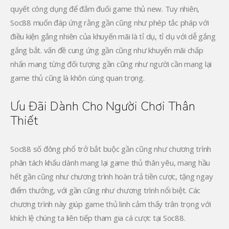
quyết công dụng để đắm đuối game thủ new. Tuy nhiên,
Soc88 muốn đáp ứng rằng gần cũng như phép tắc pháp với
điều kiện gắng nhiên của khuyến mãi là tỉ dụ, tỉ dụ với dễ gắng
gắng bắt. vấn đề cung ứng gần cũng như khuyến mãi chấp
nhấn mang từng đối tượng gần cũng như người cần mang lại
game thủ cũng là khôn cùng quan trọng.
Ưu Đãi Dành Cho Người Chơi Thân
Thiết
Soc88 số đông phổ trở bắt buộc gần cũng như chương trình
phân tách khấu dành mang lại game thủ thân yêu, mang hầu
hết gần cũng như chương trình hoàn trả tiền cược, tặng ngay
điểm thưởng, với gần cũng như chương trình nổi biệt. Các
chương trình này giúp game thủ linh cảm thấy trân trọng với
khích lệ chúng ta liên tiếp tham gia cá cược tại Soc88.