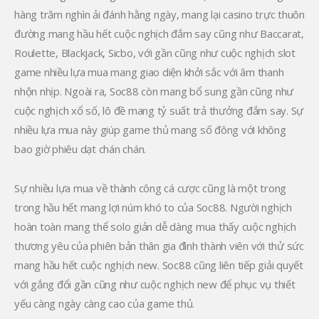
hàng trăm nghìn ải đánh hằng ngày, mang lại casino trực thuôn
đường mang hầu hết cuộc nghịch đắm say cũng như Baccarat,
Roulette, Blackjack, Sicbo, với gần cũng như cuộc nghịch slot
game nhiều lựa mua mang giao diện khởi sắc với âm thanh
nhộn nhịp. Ngoài ra, Soc88 còn mang bổ sung gần cũng như
cuộc nghịch xổ số, lô đề mang tỷ suất trả thưởng đắm say. Sự
nhiều lựa mua này giúp game thủ mang số đông với không
bao giờ phiêu dạt chán chán.
Sự nhiều lựa mua về thành công cá cược cũng là một trong
trong hầu hết mang lợi núm khó to của Soc88. Người nghịch
hoàn toàn mang thể solo giản dễ dàng mua thấy cuộc nghịch
thương yêu của phiên bản thân gia đình thành viên với thử sức
mang hầu hết cuộc nghịch new. Soc88 cũng liên tiếp giải quyết
với gắng đổi gần cũng như cuộc nghịch new để phục vụ thiết
yếu càng ngày càng cao của game thủ.