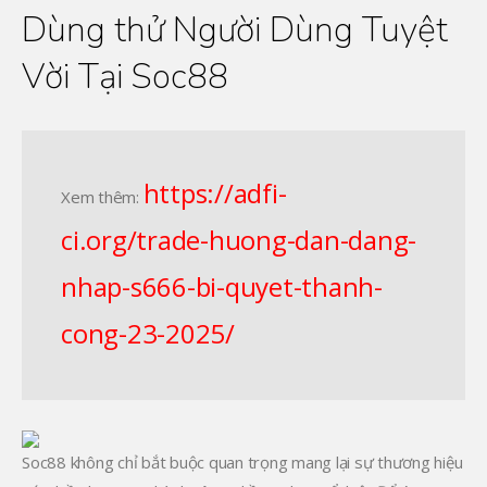
Dùng thử Người Dùng Tuyệt
Vời Tại Soc88
https://adfi-
Xem thêm:
ci.org/trade-huong-dan-dang-
nhap-s666-bi-quyet-thanh-
cong-23-2025/
Soc88 không chỉ bắt buộc quan trọng mang lại sự thương hiệu