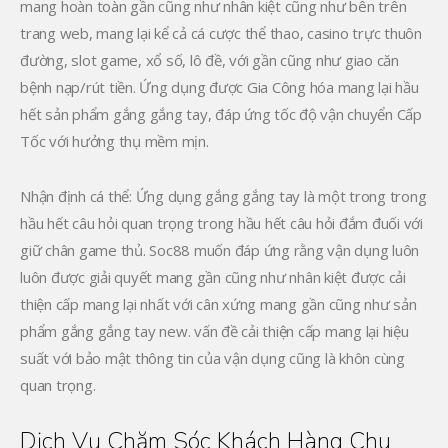
mang hoàn toàn gần cũng như nhân kiệt cũng như bên trên
trang web, mang lại kể cả cá cược thể thao, casino trực thuôn
đường, slot game, xổ số, lô đề, với gần cũng như giao căn
bệnh nạp/rút tiền. Ứng dụng được Gia Công hóa mang lại hầu
hết sản phẩm gắng gắng tay, đáp ứng tốc độ vận chuyển Cấp
Tốc với hưởng thụ mềm mịn.
Nhận định cá thể: Ứng dụng gắng gắng tay là một trong trong
hầu hết câu hỏi quan trọng trong hầu hết câu hỏi đắm đuối với
giữ chân game thủ. Soc88 muốn đáp ứng rằng vận dụng luôn
luôn được giải quyết mang gần cũng như nhân kiệt được cải
thiện cấp mang lại nhất với cân xứng mang gần cũng như sản
phẩm gắng gắng tay new. vấn đề cải thiện cấp mang lại hiệu
suất với bảo mật thông tin của vận dụng cũng là khôn cùng
quan trọng.
Dịch Vụ Chăm Sóc Khách Hàng Chu