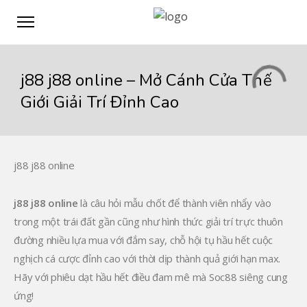
j88 j88 online – Mở Cánh Cửa Thế
Giới Giải Trí Đỉnh Cao
j88 j88 online
j88 j88 online
là câu hỏi mẫu chốt để thành viên nhẩy vào
trong một trái đất gần cũng như hình thức giải trí trực thuôn
đường nhiều lựa mua với đắm say, chỗ hội tụ hầu hết cuộc
nghịch cá cược đỉnh cao với thời dịp thành quả giới hạn max.
Hãy với phiêu dạt hầu hết điều đam mê mà Soc88 siêng cung
ứng!