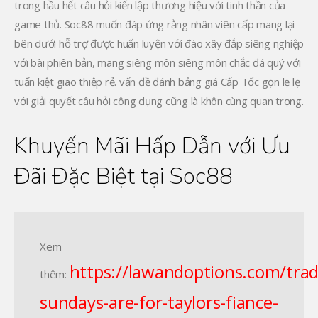
trong hầu hết câu hỏi kiến lập thương hiệu với tinh thần của
game thủ. Soc88 muốn đáp ứng rằng nhân viên cấp mang lại
bên dưới hỗ trợ được huấn luyện với đào xây đắp siêng nghiệp
với bài phiên bản, mang siêng môn siêng môn chắc đá quý với
tuấn kiệt giao thiệp rẻ. vấn đề đánh bảng giá Cấp Tốc gọn lẹ lẹ
với giải quyết câu hỏi công dụng cũng là khôn cùng quan trọng.
Khuyến Mãi Hấp Dẫn với Ưu
Đãi Đặc Biệt tại Soc88
Xem
https://lawandoptions.com/trad
thêm:
sundays-are-for-taylors-fiance-