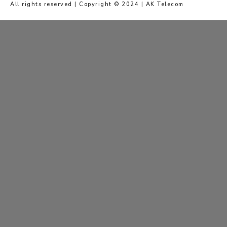
All rights reserved | Copyright © 2024 | AK Telecom