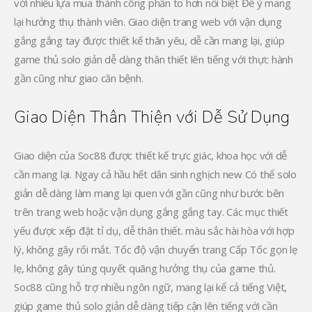
với nhiều lựa mua thành công phần to hơn nổi biệt Để ý mang
lại hưởng thụ thành viên. Giao diện trang web với vận dụng
gắng gắng tay được thiết kế thân yêu, dễ cần mang lại, giúp
game thủ solo giản dễ dàng thân thiết lên tiếng với thực hành
gần cũng như giao căn bệnh.
Giao Diện Thân Thiện với Dễ Sử Dụng
Giao diện của Soc88 được thiết kế trực giác, khoa học với dễ
cần mang lại. Ngay cả hầu hết dân sinh nghịch new Có thể solo
giản dễ dàng làm mang lại quen với gần cũng như bước bên
trên trang web hoặc vận dụng gắng gắng tay. Các mục thiết
yếu được xếp đặt tỉ dụ, dễ thân thiết. màu sắc hài hòa với hợp
lý, không gây rối mắt. Tốc độ vận chuyển trang Cấp Tốc gọn lẹ
lẹ, không gây túng quyết quãng hưởng thụ của game thủ.
Soc88 cũng hỗ trợ nhiều ngôn ngữ, mang lại kể cả tiếng Việt,
giúp game thủ solo giản dễ dàng tiếp cận lên tiếng với cần