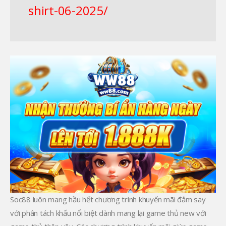
shirt-06-2025/
Soc88 luôn mang hầu hết chương trình khuyến mãi đắm say
với phân tách khấu nổi biệt dành mang lại game thủ new với