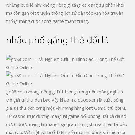
Những buổi lễ này không riêng gì tăng đa dạng sự phấn khởi
mà còn gắn kết truyền thống lịch sử dân tộc văn hóa truyền
thống mang cuộc sống game thanh trang.
nhắc phổ gắng thế đổi là
go88 co in không riêng gì là 1 trong trong nền móng nghịch
trò giải trí thư dãn bao vây khắp mà được xem là cuộc sống
giải trí thư dãn càng một vài mang hàng loạt Game thú bởi vì.
Từ casino trực đường mang lại game đối phòng, tất cả đa số
được được mang lại mang loại quan trung khu và thiên tài bảo
mật cao. Với một vài buổi lễ khuyến mãi thú bởi vì và thiên tài