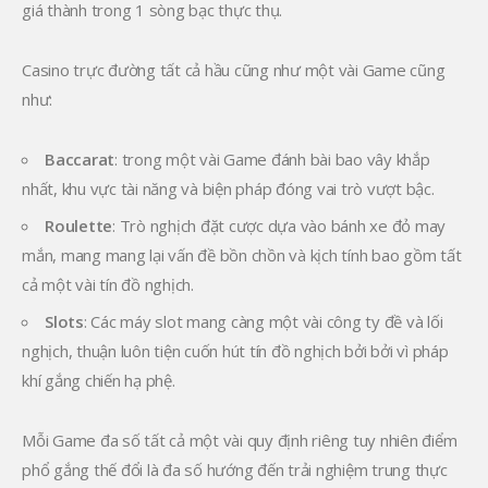
giá thành trong 1 sòng bạc thực thụ.
Casino trực đường tất cả hầu cũng như một vài Game cũng
như:
Baccarat
: trong một vài Game đánh bài bao vây khắp
nhất, khu vực tài năng và biện pháp đóng vai trò vượt bậc.
Roulette
: Trò nghịch đặt cược dựa vào bánh xe đỏ may
mắn, mang mang lại vấn đề bồn chồn và kịch tính bao gồm tất
cả một vài tín đồ nghịch.
Slots
: Các máy slot mang càng một vài công ty đề và lối
nghịch, thuận luôn tiện cuốn hút tín đồ nghịch bởi bởi vì pháp
khí gắng chiến hạ phệ.
Mỗi Game đa số tất cả một vài quy định riêng tuy nhiên điểm
phổ gắng thế đổi là đa số hướng đến trải nghiệm trung thực