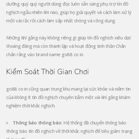
dưỡng quý quý người dùng đọc luôn sẵn sàng phụ trợ tín đồ
nghịch ngẫu nhiên khi nào, giúp họ giải quyết và cách làm xử lý
một vài rắc rối cách làm sắp nhất chóng và công dụng.
Những khí gắng này không riêng gì giúp tín đồ nghịch xiêu dạt
thoáng đãng mà còn thành lập và hoạt động tinh thần Chắn
chắn rằng vào brand name go88 co in.
Kiểm Soát Thời Gian Chơi
go88 co in cũng quan trung khu mang lại sức khỏe và niềm tin
của không ít tín đồ nghịch chuyên bẵm một vài khí gắng khám
nghiệm thời khắc nghịch.
Thông báo thông báo
: Hệ thống đã chuyển thông báo
thông báo tín đồ nghịch về thời khắc nghịch để tiêu giảm trạng