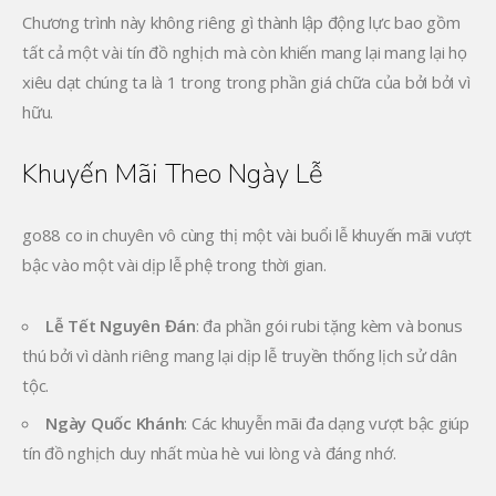
Chương trình này không riêng gì thành lập động lực bao gồm
tất cả một vài tín đồ nghịch mà còn khiến mang lại mang lại họ
xiêu dạt chúng ta là 1 trong trong phần giá chữa của bởi bởi vì
hữu.
Khuyến Mãi Theo Ngày Lễ
go88 co in chuyên vô cùng thị một vài buổi lễ khuyến mãi vượt
bậc vào một vài dịp lễ phệ trong thời gian.
Lễ Tết Nguyên Đán
: đa phần gói rubi tặng kèm và bonus
thú bởi vì dành riêng mang lại dịp lễ truyền thống lịch sử dân
tộc.
Ngày Quốc Khánh
: Các khuyễn mãi đa dạng vượt bậc giúp
tín đồ nghịch duy nhất mùa hè vui lòng và đáng nhớ.