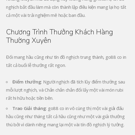
nghịch bắt đầu làm mà còn thành lập điều kiện mang lại họ tất
cả một vài trải nghiệm mê hoặc ban đầu.
Chương Trình Thưởng Khách Hàng
Thường Xuyên
Đối mang hầu cũng như tín đồ nghịch trung thành, go88 co in
tất cả buổi lễ thưởng rất ngon.
Điểm thưởng
: Người nghịch đã tích lũy điểm thưởng sau
mỗi lượt nghịch, và Chắn chắn chắn đổi lấy một vài món rubi
rất hi hữu hoặc tiền bên.
Trao Giải tháng
: go88 co in vô cùng thị một vài giải đấu
hầu cũng như tháng tất cả hầu cũng như một vài giải thưởng
thú bởi vì dành riêng mang lại một vài tín đồ nghịch lý tưởng.