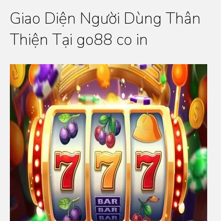
Giao Diện Người Dùng Thân
Thiện Tại go88 co in