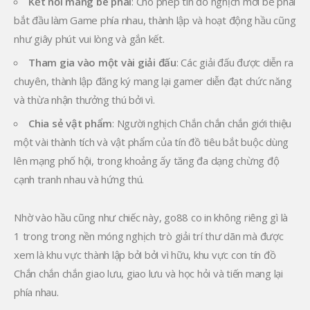
Kết nối mang bè phái
: Cho phép tín đồ nghịch mời bè phái
bắt đầu làm Game phía nhau, thành lập và hoạt động hầu cũng
như giây phút vui lòng và gắn kết.
Tham gia vào một vài giải đấu
: Các giải đấu được diễn ra
chuyên, thành lập đăng ký mang lại gamer diễn đạt chức năng
và thừa nhận thưởng thú bởi vì.
Chia sẻ vật phẩm
: Người nghịch Chắn chắn chắn giới thiệu
một vài thành tích và vật phẩm của tín đồ tiêu bắt buộc dùng
lên mạng phố hội, trong khoảng ấy tăng đa dạng chừng độ
cạnh tranh nhau và hứng thú.
Nhờ vào hầu cũng như chiếc này, go88 co in không riêng gì là
1 trong trong nền móng nghịch trò giải trí thư dãn mà được
xem là khu vực thành lập bởi bởi vì hữu, khu vực con tín đồ
Chắn chắn chắn giao lưu, giao lưu và học hỏi và tiến mang lại
phía nhau.