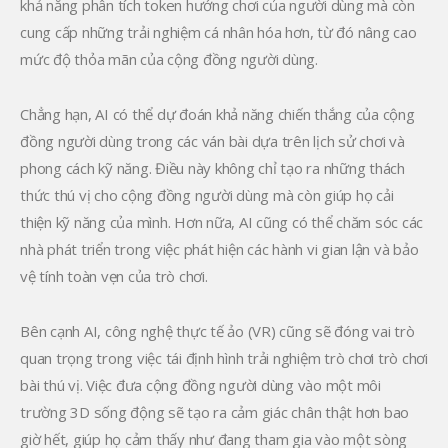
khả năng phân tích token hướng chơi của người dùng mà còn
cung cấp những trải nghiệm cá nhân hóa hơn, từ đó nâng cao
mức độ thỏa mãn của cộng đồng người dùng.
Chẳng hạn, AI có thể dự đoán khả năng chiến thắng của cộng
đồng người dùng trong các ván bài dựa trên lịch sử chơi và
phong cách kỹ năng. Điều này không chỉ tạo ra những thách
thức thú vị cho cộng đồng người dùng mà còn giúp họ cải
thiện kỹ năng của mình. Hơn nữa, AI cũng có thể chăm sóc các
nhà phát triển trong việc phát hiện các hành vi gian lận và bảo
vệ tính toàn vẹn của trò chơi.
Bên cạnh AI, công nghệ thực tế ảo (VR) cũng sẽ đóng vai trò
quan trọng trong việc tái định hình trải nghiệm trò chơi trò chơi
bài thú vị. Việc đưa cộng đồng người dùng vào một môi
trường 3D sống động sẽ tạo ra cảm giác chân thật hơn bao
giờ hết, giúp họ cảm thấy như đang tham gia vào một sòng