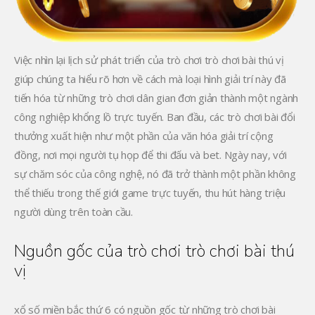
Việc nhìn lại lịch sử phát triển của trò chơi trò chơi bài thú vị
giúp chúng ta hiểu rõ hơn về cách mà loại hình giải trí này đã
tiến hóa từ những trò chơi dân gian đơn giản thành một ngành
công nghiệp khổng lồ trực tuyến. Ban đầu, các trò chơi bài đổi
thưởng xuất hiện như một phần của văn hóa giải trí cộng
đồng, nơi mọi người tụ họp để thi đấu và bet. Ngày nay, với
sự chăm sóc của công nghệ, nó đã trở thành một phần không
thể thiếu trong thế giới game trực tuyến, thu hút hàng triệu
người dùng trên toàn cầu.
Nguồn gốc của trò chơi trò chơi bài thú
vị
xổ số miền bắc thứ 6 có nguồn gốc từ những trò chơi bài