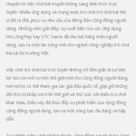
chuyển từ việc chơi bài truyền thống sang hình thức trực
tuyến. Nhiều ứng dụng và trang web trò chơi trò chơi bài thú
vị đã ra đời, phục vụ nhu cầu của đông đảo cộng đồng người
dùng. Những năm gần đây, sự xuất hiện của các ứng dụng
như ZingPlay hay VTC Game đã thu hút hàng triệu người
dùng, tạo ra một làn sóng mới cho ngành công nghiệp trò chơi
bài tại thị trường Việt.
Việc chơi trò chơi bài trực tuyến không chỉ đơn giản là sự tiện
lợi. Nó còn mở ra một thế giới mới cho cộng đồng người dùng,
nơi mà họ có thể tham gia các giải đấu quốc tế, gặp gỡ những
đối thủ từ khắp nơi trên thế giới và thử sức với nhiều trò chơi
khác nhau. Điều này đã thúc đẩy sự phát triển của cộng đồng
cộng đồng người dùng, tạo ra một sòng bạc đa dạng và hấp
dẫn.
Tuy nhiên, bên cạnh những lợi ích, cộng đồng người dùng cũng