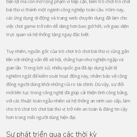
tiện lợi mà còn mở rộng phạm vi tiếp cận, biến trò chơi trò chơi
bài thú vị thành một ngành công nghiệp toàn cầu. Hôm nay,
các ứng dụng di động và trang web chuyên dụng đã làm cho
việc chơi game trở nên dễ dàng hơn bao giờ hết, với giao diện
trực quan và hệ thống tặng ngay đặc biệt.
Tuy nhiên, nguồn gốc của trò chơi trò chơi bài thú vị cũng gắn
liền với những vấn đề xã hội, chẳng hạn như nghiện ngập và
gian lận. Trong lịch sử, nhiều quốc gia đã áp dụng luật lệ
nghiêm ngặt để kiểm soát hoạt động này, nhằm bảo vệ cộng
đồng người dùng khỏi những rủi ro tài chính. Dù vậy, sự đổi
mới liên tục trong công nghệ đã giúp cải thiện tính công bằng,
với các thuật toán ngẫu nhiên và hệ thống an ninh cao cấp, làm
cho trò chơi trò chơi bài thú vị trở nên an toàn & đáng tin cậy
hơn trong mắt người dùng hiện đại.
Sự phát triển qua các thời kỳ