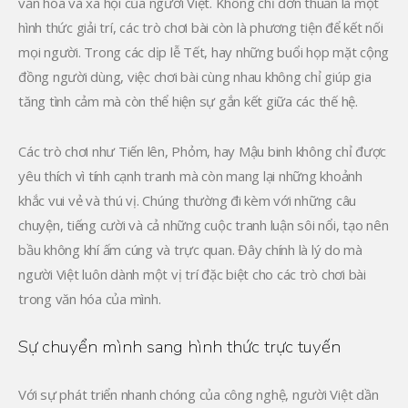
văn hóa và xã hội của người Việt. Không chỉ đơn thuần là một
hình thức giải trí, các trò chơi bài còn là phương tiện để kết nối
mọi người. Trong các dịp lễ Tết, hay những buổi họp mặt cộng
đồng người dùng, việc chơi bài cùng nhau không chỉ giúp gia
tăng tình cảm mà còn thể hiện sự gắn kết giữa các thế hệ.
Các trò chơi như Tiến lên, Phỏm, hay Mậu binh không chỉ được
yêu thích vì tính cạnh tranh mà còn mang lại những khoảnh
khắc vui vẻ và thú vị. Chúng thường đi kèm với những câu
chuyện, tiếng cười và cả những cuộc tranh luận sôi nổi, tạo nên
bầu không khí ấm cúng và trực quan. Đây chính là lý do mà
người Việt luôn dành một vị trí đặc biệt cho các trò chơi bài
trong văn hóa của mình.
Sự chuyển mình sang hình thức trực tuyến
Với sự phát triển nhanh chóng của công nghệ, người Việt dần