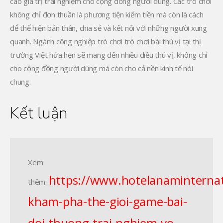
cao giá trị trải nghiệm cho cộng đồng người dùng. Các trò chơi
không chỉ đơn thuần là phương tiện kiếm tiền mà còn là cách
để thể hiện bản thân, chia sẻ và kết nối với những người xung
quanh. Ngành công nghiệp trò chơi trò chơi bài thú vị tại thị
trường Việt hứa hẹn sẽ mang đến nhiều điều thú vị, không chỉ
cho cộng đồng người dùng mà còn cho cả nền kinh tế nói
chung.
Kết luận
Xem
https://www.hotelanaminternat
thêm:
kham-pha-the-gioi-game-bai-
doi-thuong-trai-nghiem-vo-