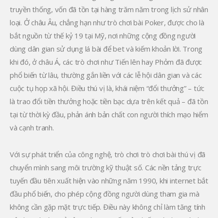
truyền thống, vốn đã tồn tại hàng trăm năm trong lịch sử nhân
loại. Ở châu Âu, chẳng hạn như trò chơi bài Poker, được cho là
bắt nguồn từ thế kỷ 19 tại Mỹ, nơi những cộng đồng người
dùng dân gian sử dụng lá bài để bet và kiếm khoản lời. Trong
khi đó, ở châu Á, các trò chơi như Tiến lên hay Phỏm đã được
phổ biến từ lâu, thường gắn liền với các lễ hội dân gian và các
cuộc tụ họp xã hội. Điều thú vị là, khái niệm “đổi thưởng” – tức
là trao đổi tiền thưởng hoặc tiền bạc dựa trên kết quả – đã tồn
tại từ thời kỳ đầu, phản ánh bản chất con người thích mạo hiểm
và cạnh tranh.
Với sự phát triển của công nghệ, trò chơi trò chơi bài thú vị đã
chuyển mình sang môi trường kỹ thuật số. Các nền tảng trực
tuyến đầu tiên xuất hiện vào những năm 1990, khi internet bắt
đầu phổ biến, cho phép cộng đồng người dùng tham gia mà
không cần gặp mặt trực tiếp. Điều này không chỉ làm tăng tính